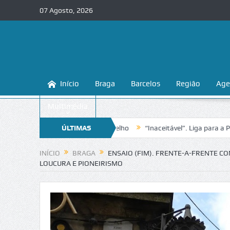
07 Agosto, 2026
Início
Braga
Barcelos
Região
Age
Multimédia
 praias fluviais do concelho
ÚLTIMAS
“Inaceitável”. Liga para a Proteção da
NOTÍCIAS
INÍCIO
BRAGA
ENSAIO (FIM). FRENTE-A-FRENTE C
LOUCURA E PIONEIRISMO