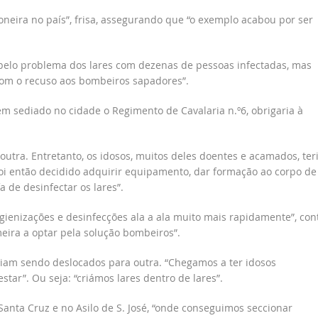
eira no país”, frisa, assegurando que “o exemplo acabou por ser
a pelo problema dos lares com dezenas de pessoas infectadas, mas
om o recuso aos bombeiros sapadores”.
em sediado no cidade o Regimento de Cavalaria n.º6, obrigaria à
outra. Entretanto, os idosos, muitos deles doentes e acamados, te
 Foi então decidido adquirir equipamento, dar formação ao corpo de
a de desinfectar os lares”.
igienizações e desinfecções ala a ala muito mais rapidamente”, con
meira a optar pela solução bombeiros”.
 iam sendo deslocados para outra. “Chegamos a ter idosos
star”. Ou seja: “criámos lares dentro de lares”.
nta Cruz e no Asilo de S. José, “onde conseguimos seccionar