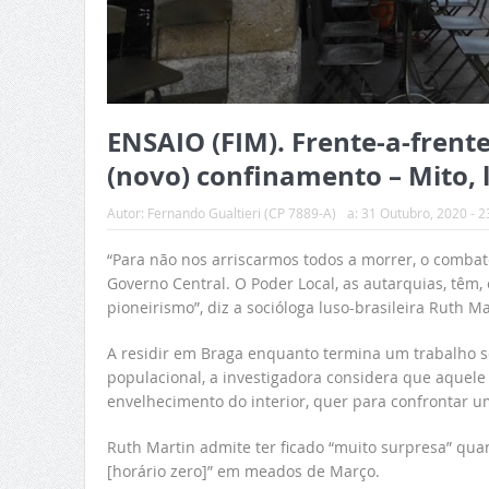
ENSAIO (FIM). Frente-a-frente
(novo) confinamento – Mito, 
Autor:
Fernando Gualtieri (CP 7889-A)
a:
31 Outubro, 2020 - 2
“Para não nos arriscarmos todos a morrer, o combat
Governo Central. O Poder Local, as autarquias, têm,
pioneirismo”, diz a socióloga luso-brasileira Ruth Ma
A residir em Braga enquanto termina um trabalho so
populacional, a investigadora considera que aquele 
envelhecimento do interior, quer para confrontar um
Ruth Martin admite ter ficado “muito surpresa” qua
[horário zero]” em meados de Março.