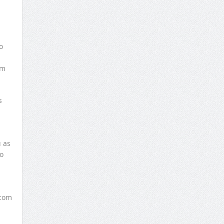
a
o
om
s
 as
o
 com