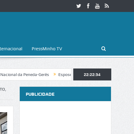
ternacional
PressMinho TV
 Peneda-Gerês
Esposende. Galaicofolia atrai mais de 25 mil visitante
22:22:36
TO,
PUBLICIDADE