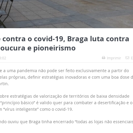
 contra o covid-19, Braga luta contra
loucura e pioneirismo
3:02
Imprimir
E
e a uma pandemia não pode ser feito exclusivamente a partir do
 elas próprias, definir estratégias inovadoras e com uma boa dose 
rtin.
bre estratégias de valorização de territórios de baixa densidade
“princípio básico” é valido quer para combater a desertificação e o
 “vírus inteligente” como o covid-19.
ndo ouviu que Braga tinha encerrado “todas as lojas não essenciai