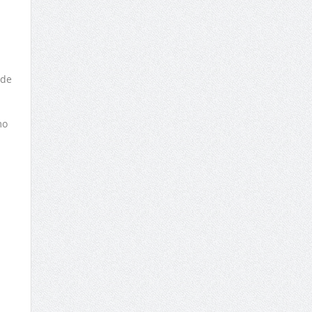
úde
mo