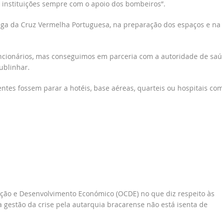
 instituições sempre com o apoio dos bombeiros”.
aga da Cruz Vermelha Portuguesa, na preparação dos espaços e na
uncionários, mas conseguimos em parceria com a autoridade de sa
ublinhar.
ntes fossem parar a hotéis, base aéreas, quarteis ou hospitais co
ão e Desenvolvimento Económico (OCDE) no que diz respeito às
 a gestão da crise pela autarquia bracarense não está isenta de