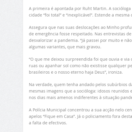
A primeira é apontada por Ruht Martin. A socióloga 
cidade “foi total” e “inexplicável”. Estende a mesma 
Assegura que nas suas deslocações ao Minho profun
de emergência fosse respeitado. Nas entrevistas de
desvalorizar a pandemia. “Já passei por muito e não 
algumas variantes, que mais gravou.
“O que me deixou surpreendida foi que ouvia e via
ruas ou apanhar sol como não existisse qualquer pe
brasileiros e o nosso eterno haja Deus”, ironiza.
Na verdade, quem tenha andado pelos subúrbios da 
mesmas imagens que a socióloga: idosos reunidos e
nos dias mais amenos indiferentes à situação pand
A Polícia Municipal concentrou a sua acção nelo cent
apelos “Fique em Casa”. Já o policiamento fora dest
a falta de efectivos.