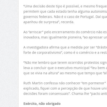
“Uma decisão deste tipo é possível, e mesmo freque
permitem que cada estado tenha alguma autonomia
governos federais. Não é o caso de Portugal. Daí q
apanhou de surpresa”, recorda.
Ao “arriscar” pelo encerramento do comércio não es
inovadora, mas igualmente pioneira, “ao apressar u
A investigadora afirma que a medida por ser “drást
forte de corporativismo”, como é o comércio e a res
“Não me lembro que terem ocorridos protestos signi
leva a concluir que o executivo municipal “leu bem 
que se vivia na altura” ao mesmo que tempo que “ali
Ruth Martin confessa não conhecer “em pormenor” a 
explicado, fiquei com a percepção de que houve uni
decisões foram consensuais”. Chama-lhe “pacto ant
Exército, não obrigado