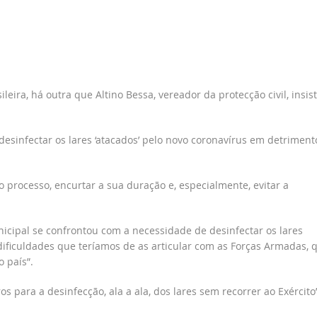
leira, há outra que Altino Bessa, vereador da protecção civil, insis
esinfectar os lares ‘atacados’ pelo novo coronavírus em detriment
 o processo, encurtar a sua duração e, especialmente, evitar a
nicipal se confrontou com a necessidade de desinfectar os lares
ificuldades que teríamos de as articular com as Forças Armadas, 
 país”.
 para a desinfecção, ala a ala, dos lares sem recorrer ao Exército”