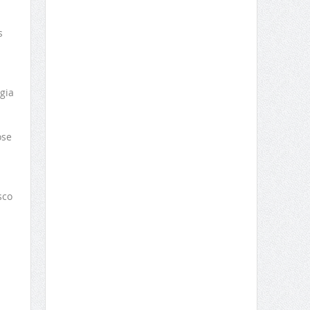
s
gia
ose
sco