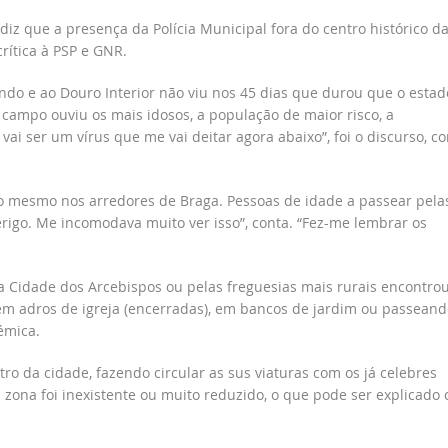
diz que a presença da Polícia Municipal fora do centro histórico d
crítica à PSP e GNR.
do e ao Douro Interior não viu nos 45 dias que durou que o estad
 campo ouviu os mais idosos, a população de maior risco, a
vai ser um vírus que me vai deitar agora abaixo”, foi o discurso, c
 o mesmo nos arredores de Braga. Pessoas de idade a passear pela
rigo. Me incomodava muito ver isso”, conta. “Fez-me lembrar os
Cidade dos Arcebispos ou pelas freguesias mais rurais encontrou
m adros de igreja (encerradas), em bancos de jardim ou passeand
émica.
ro da cidade, fazendo circular as sus viaturas com os já celebres
a zona foi inexistente ou muito reduzido, o que pode ser explicado