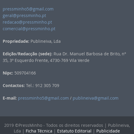
pressminho5@gmail.com
geral@pressminho.pt
redacao@pressminho.pt
comercial@pressminho.pt
Propriedade:
Publineiva, Lda
Edição/Redacção (sede):
Rua Dr. Manuel Barbosa de Brito, nº
35, 3º Esquerdo Frente, 4730-769 Vila Verde
Nipc:
509704166
Contactos:
Tel.: 912 305 709
E-mail:
pressminho5@gmail.com
/
publineiva@gmail.com
2019 ©PressMinho - Todos os direitos reservados | Publineiva,
Lda |
Ficha Técnica
|
Estatuto Editorial
|
Publicidade