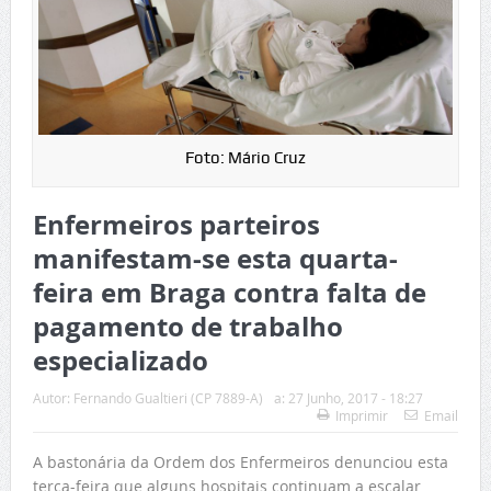
Foto: Mário Cruz
Enfermeiros parteiros
manifestam-se esta quarta-
feira em Braga contra falta de
pagamento de trabalho
especializado
Autor:
Fernando Gualtieri (CP 7889-A)
a:
27 Junho, 2017 - 18:27
Imprimir
Email
A bastonária da Ordem dos Enfermeiros denunciou esta
terça-feira que alguns hospitais continuam a escalar