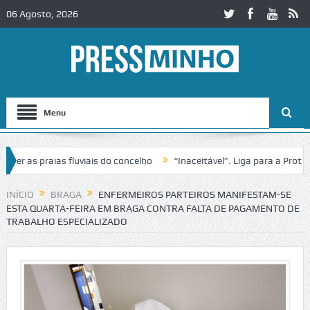
06 Agosto, 2026
Menu
as praias fluviais do concelho
“Inaceitável”. Liga para a Proteção 
ração de trânsito no IC2 em Alcobaça
Igreja do Castelo de Cerveira 
INÍCIO
BRAGA
ENFERMEIROS PARTEIROS MANIFESTAM-SE
ESTA QUARTA-FEIRA EM BRAGA CONTRA FALTA DE PAGAMENTO DE
TRABALHO ESPECIALIZADO