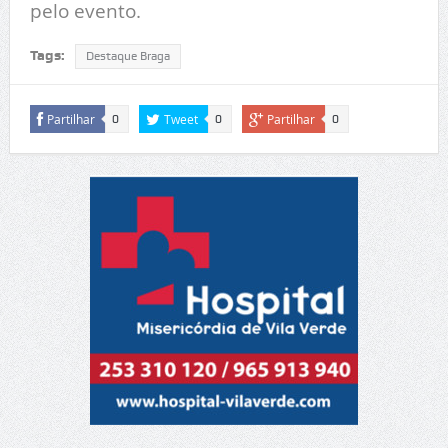
pelo evento.
Tags:
Destaque Braga
Partilhar
Tweet
Partilhar
0
0
0