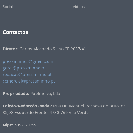
Social
Vídeos
Contactos
Diretor:
Carlos Machado Silva (CP 2037-A)
pressminho5@gmail.com
geral@pressminho.pt
redacao@pressminho.pt
comercial@pressminho.pt
Propriedade:
Publineiva, Lda
Edição/Redacção (sede):
Rua Dr. Manuel Barbosa de Brito, nº
35, 3º Esquerdo Frente, 4730-769 Vila Verde
Nipc:
509704166