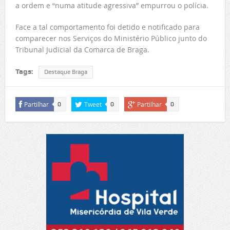
a ordem e “numa atitude agressiva” empurrou o polícia.
Face a tal comportamento foi detido e notificado para
comparecer nos Serviços do Ministério Público junto do
Tribunal Judicial da Comarca de Braga.
Tags:
Destaque Braga
Partilhar
Tweet
Partilhar
0
0
0