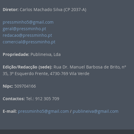
Diretor:
Carlos Machado Silva (CP 2037-A)
pressminho5@gmail.com
geral@pressminho.pt
redacao@pressminho.pt
comercial@pressminho.pt
Propriedade:
Publineiva, Lda
Edição/Redacção (sede):
Rua Dr. Manuel Barbosa de Brito, nº
35, 3º Esquerdo Frente, 4730-769 Vila Verde
Nipc:
509704166
Contactos:
Tel.: 912 305 709
E-mail:
pressminho5@gmail.com
/
publineiva@gmail.com