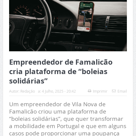
Empreendedor de Famalicão
cria plataforma de “boleias
solidárias”
Autor:
Redação
a:
4 Julho, 2025 - 20:42
Imprimir
Email
Um empreendedor de Vila Nova de
Famalicão criou uma plataforma de
“boleias solidárias”, que quer transformar
a mobilidade em Portugal e que em alguns
casos pode proporcionar uma poupança