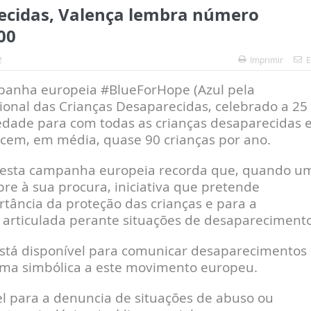
ecidas, Valença lembra número
00
2
Imprimir
E
panha europeia #BlueForHope (Azul pela
cional das Crianças Desaparecidas, celebrado a 25
dade para com todas as crianças desaparecidas 
ecem, em média, quase 90 crianças por ano.
a’, esta campanha europeia recorda que, quando u
e à sua procura, iniciativa que pretende
rtância da proteção das crianças e para a
 articulada perante situações de desaparecimento
stá disponível para comunicar desaparecimentos
forma simbólica a este movimento europeu.
l para a denuncia de situações de abuso ou