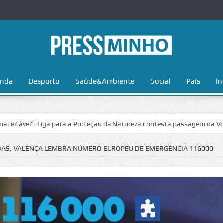
nda
Desporto
Saúde&Ambiente
Social
País
In
iga para a Proteção da Natureza contesta passagem da Volta a Portugal
DAS, VALENÇA LEMBRA NÚMERO EUROPEU DE EMERGÊNCIA 116000