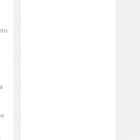
nto
a
ue
,