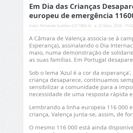
Em Dia das Crianças Desapar
europeu de emergência 1160
Autor:
Fernando Gualtieri (CP 7889-A)
a:
25 Maio, 2026 - 15:0
A Câmara de Valença associa-se à cam
Esperança), assinalando o Dia Interna
maio, numa demonstração de solidarie
as suas famílias. Em Portugal desapar
Sob o lema ‘Azul é a cor da esperanç
criança desaparece, continuamos sempr
sensibilizar a comunidade para a impo
necessidade de uma resposta rápida e
Lembrando a linha europeia 116 000 e
criança, Valença junta-se, assim, de 
O mesmo 116 000 está ainda disponíve