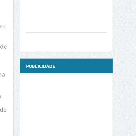
mail
 de
e
PUBLICIDADE
ma
.
 de