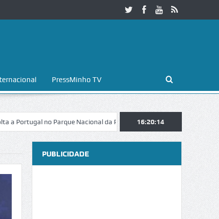
ternacional
PressMinho TV
 no Parque Nacional da Peneda-Gerês
Esposende. Galaicofolia atrai m
16:20:16
PUBLICIDADE