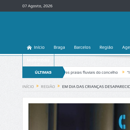
07 Agosto, 2026
Início
Braga
Barcelos
Região
Age
Multimédia
 conhecer e proteger as praias fluviais do concelho
ÚLTIMAS
“Inaceitável”. L
NOTÍCIAS
INÍCIO
REGIÃO
EM DIA DAS CRIANÇAS DESAPARECI