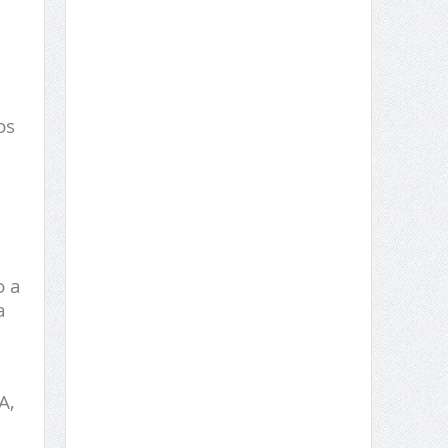
os
o a
a
A,