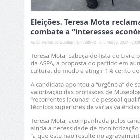
Eleições. Teresa Mota reclam
combate a “interesses econó
Autor:
Fernando Gualtieri (CP 7889-A)
a:
5 Março, 2024 - 20:0
Teresa Mota, cabeça-de-lista do Livre
da ASPA, a proposta do partido em aum
cultura, de modo a atingir 1% cento do 
A candidata apontou a “urgência” de sa
valorização das profissões de Museolo
“recorrentes lacunas” de pessoal qualif
técnicos superiores de várias valências
Teresa Mota, acompanhada pelos candi
ainda a necessidade de monitorização
“a que este não resulte no agravamen