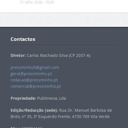
21 Julho, 2026 - 18:45
Contactos
Diretor:
Carlos Machado Silva (CP 2037-A)
pressminho5@gmail.com
geral@pressminho.pt
redacao@pressminho.pt
comercial@pressminho.pt
Propriedade:
Publineiva, Lda
Edição/Redacção (sede):
Rua Dr. Manuel Barbosa de
Brito, nº 35, 3º Esquerdo Frente, 4730-769 Vila Verde