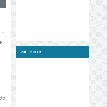
mail
is
PUBLICIDADE
odo