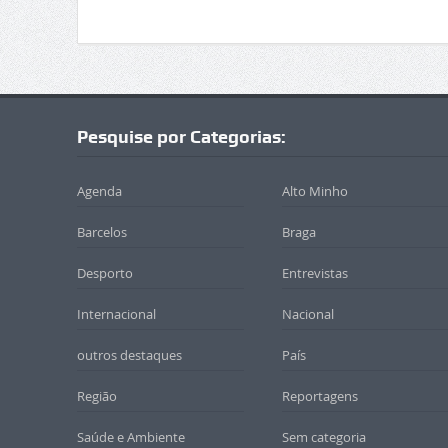
Pesquise por Categorias:
Agenda
Alto Minho
Barcelos
Braga
Desporto
Entrevistas
Internacional
Nacional
outros destaques
País
Região
Reportagens
Saúde e Ambiente
Sem categoria