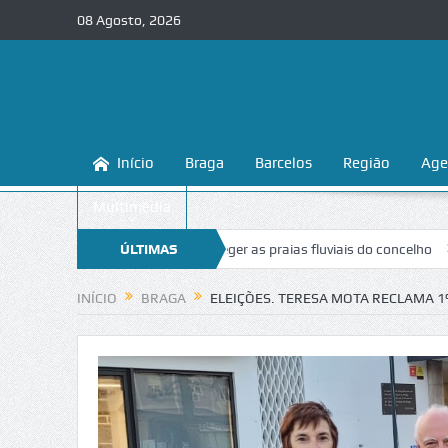
08 Agosto, 2026
Início
Braga
Barcelos
Região
Age
Multimédia
sina a conhecer e proteger as praias fluviais do concelho
ÚLTIMAS
“Inaceitáv
NOTÍCIAS
INÍCIO
BRAGA
ELEIÇÕES. TERESA MOTA RECLAMA 1