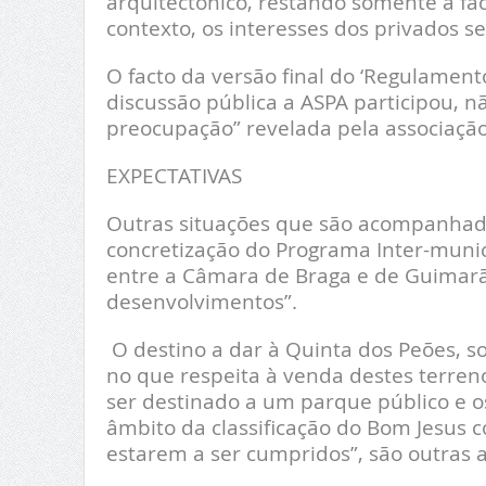
arquitectónico, restando somente a fa
contexto, os interesses dos privados s
O facto da versão final do ‘Regulament
discussão pública a ASPA participou, 
preocupação” revelada pela associação
EXPECTATIVAS
Outras situações que são acompanhada
concretização do Programa Inter-muni
entre a Câmara de Braga e de Guimara
desenvolvimentos”.
O destino a dar à Quinta dos Peões, so
no que respeita à venda destes terreno
ser destinado a um parque público e 
âmbito da classificação do Bom Jesus
estarem a ser cumpridos”, são outras 