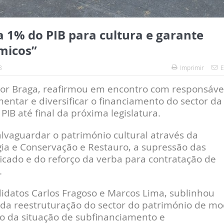
a 1% do PIB para cultura e garante
micos”
8
Imprimir
E
 por Braga, reafirmou em encontro com responsáve
entar e diversificar o financiamento do sector da
PIB até final da próxima legislatura.
lvaguardar o património cultural através da
gia e Conservação e Restauro, a supressão das
icado e do reforço da verba para contratação de
.
datos Carlos Fragoso e Marcos Lima, sublinhou
 da reestruturação do sector do património de m
to da situação de subfinanciamento e