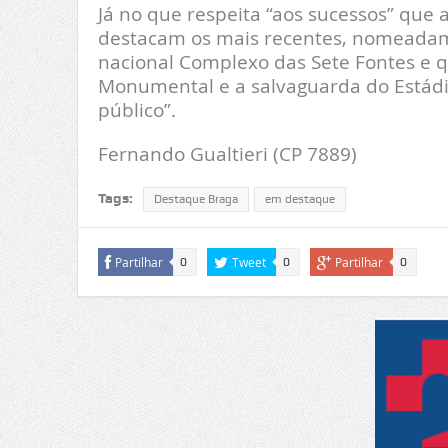
Já no que respeita “aos sucessos” que 
destacam os mais recentes, nomeadam
nacional Complexo das Sete Fontes e q
Monumental e a salvaguarda do Estád
público”.
Fernando Gualtieri (CP 7889)
Tags:
Destaque Braga
em destaque
Partilhar
Tweet
Partilhar
0
0
0