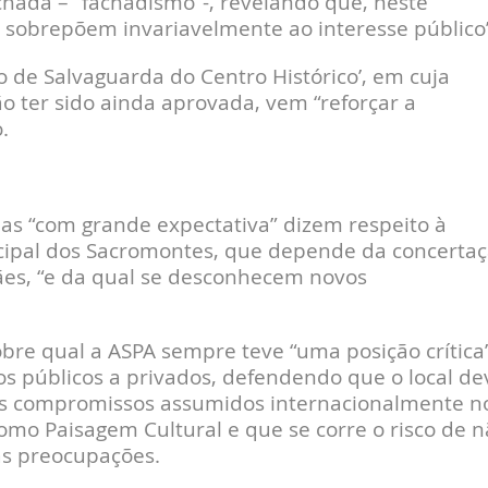
chada – “fachadismo”-, revelando que, neste
e sobrepõem invariavelmente ao interesse público
o de Salvaguarda do Centro Histórico’, em cuja
não ter sido ainda aprovada, vem “reforçar a
.
s “com grande expectativa” dizem respeito à
cipal dos Sacromontes, que depende da concertaç
̃es, “e da qual se desconhecem novos
bre qual a ASPA sempre teve “uma posição crítica
s públicos a privados, defendendo que o local de
os compromissos assumidos internacionalmente n
 como Paisagem Cultural e que se corre o risco de 
as preocupações.