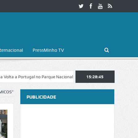
ternacional
PressMinho TV
rtugal no Parque Nacional da Peneda-Gerês
15:28:47
Esposende. Galaicofolia a
MICOS”
PUBLICIDADE