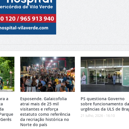
ara a
Esposende. Galaicofolia
PS questiona Governo
za
atrai mais de 25 mil
sobre funcionamento da
da
visitantes e reforça
urgências da ULS de Bra
 Parque
estatuto como referência
21 Julho, 2026 - 16:10
-Gerês
da recriação histórica no
Norte do país