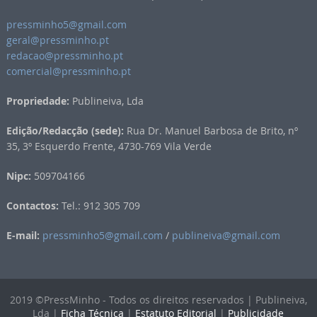
pressminho5@gmail.com
geral@pressminho.pt
redacao@pressminho.pt
comercial@pressminho.pt
Propriedade:
Publineiva, Lda
Edição/Redacção (sede):
Rua Dr. Manuel Barbosa de Brito, nº
35, 3º Esquerdo Frente, 4730-769 Vila Verde
Nipc:
509704166
Contactos:
Tel.: 912 305 709
E-mail:
pressminho5@gmail.com
/
publineiva@gmail.com
2019 ©PressMinho - Todos os direitos reservados | Publineiva,
Lda |
Ficha Técnica
|
Estatuto Editorial
|
Publicidade