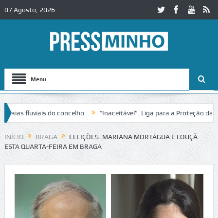
07 Agosto, 2026
Menu
as fluviais do concelho
“Inaceitável”. Liga para a Proteção da Natu
e trânsito no IC2 em Alcobaça
Igreja do Castelo de Cerveira assegur
INÍCIO
BRAGA
ELEIÇÕES. MARIANA MORTÁGUA E LOUÇÃ
ESTA QUARTA-FEIRA EM BRAGA