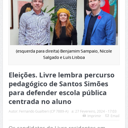
(esquerda para direita) Benjamim Sampaio, Nicole
Salgado e Luís Lisboa
Eleições. Livre lembra percurso
pedagógico de Santos Simões
para defender escola pública
centrada no aluno
Autor:
Fernando Gualtieri (CP 7889-A)
a:
27 Fevereiro, 2024 - 17:03
Imprimir
Email
Os candidatos do Livre residentes em