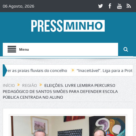
06 Agosto, 2026
Menu
as praias fluviais do concelho
“Inaceitável”. Liga para a Proteção 
ração de trânsito no IC2 em Alcobaça
Igreja do Castelo de Cerveira 
INÍCIO
REGIÃO
ELEIÇÕES. LIVRE LEMBRA PERCURSO
PEDAGÓGICO DE SANTOS SIMÕES PARA DEFENDER ESCOLA
PÚBLICA CENTRADA NO ALUNO