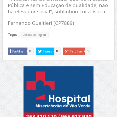
Pública e sem Educação de qualidade, não
há elevador social”, sublinhou Luís Lisboa.
Fernando Gualtieri (CP7889)
Tags:
Destaque Região
Partilhar
Tweet
Partilhar
0
0
0