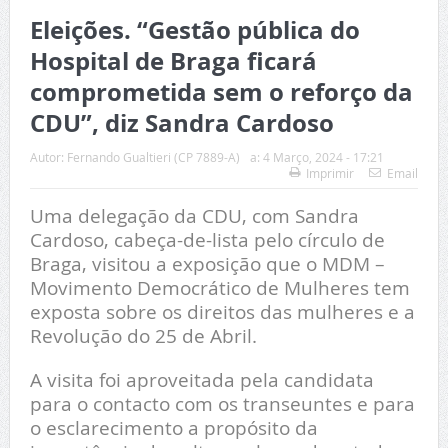
Eleições. “Gestão pública do
Hospital de Braga ficará
comprometida sem o reforço da
CDU”, diz Sandra Cardoso
Autor:
Fernando Gualtieri (CP 7889-A)
a:
4 Março, 2024 - 17:21
Imprimir
Email
Uma delegação da CDU, com Sandra
Cardoso, cabeça-de-lista pelo círculo de
Braga, visitou a exposição que o MDM –
Movimento Democrático de Mulheres tem
exposta sobre os direitos das mulheres e a
Revolução do 25 de Abril.
A visita foi aproveitada pela candidata
para o contacto com os transeuntes e para
o esclarecimento a propósito da