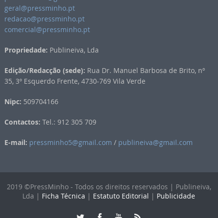
geral@pressminho.pt
redacao@pressminho.pt
comercial@pressminho.pt
Propriedade:
Publineiva, Lda
Edição/Redacção (sede):
Rua Dr. Manuel Barbosa de Brito, nº
35, 3º Esquerdo Frente, 4730-769 Vila Verde
Nipc:
509704166
Contactos:
Tel.: 912 305 709
E-mail:
pressminho5@gmail.com
/
publineiva@gmail.com
2019 ©PressMinho - Todos os direitos reservados | Publineiva,
Lda |
Ficha Técnica
|
Estatuto Editorial
|
Publicidade