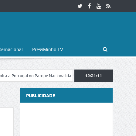
ternacional
PressMinho TV
 no Parque Nacional da Peneda-Gerês
Esposende. Galaicofolia atrai m
12:21:12
PUBLICIDADE