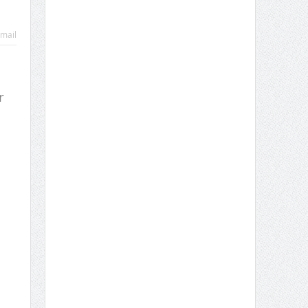
mail
r