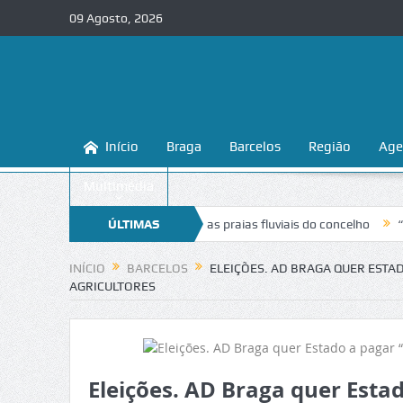
09 Agosto, 2026
Início
Braga
Barcelos
Região
Age
Multimédia
 conhecer e proteger as praias fluviais do concelho
ÚLTIMAS
“Inaceitável”. L
NOTÍCIAS
INÍCIO
BARCELOS
ELEIÇÕES. AD BRAGA QUER ESTA
AGRICULTORES
Eleições. AD Braga quer Est