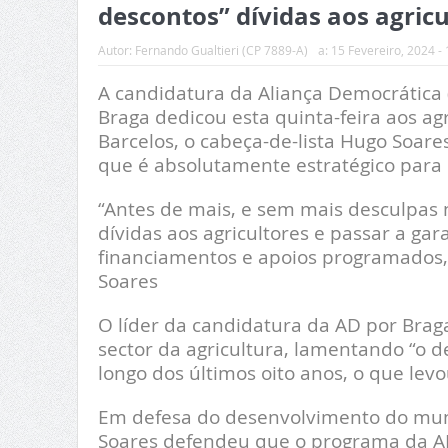
descontos” dívidas aos agricu
Autor:
Fernando Gualtieri (CP 7889-A)
a:
15 Fevereiro, 2024 - 
A candidatura da Aliança Democrática (
Braga dedicou esta quinta-feira aos agr
Barcelos, o cabeça-de-lista Hugo Soare
que é absolutamente estratégico para o
“Antes de mais, e sem mais desculpas 
dívidas aos agricultores e passar a g
financiamentos e apoios programados,
Soares
O líder da candidatura da AD por Brag
sector da agricultura, lamentando “o d
longo dos últimos oito anos, o que lev
Em defesa do desenvolvimento do mundo
Soares defendeu que o programa da A