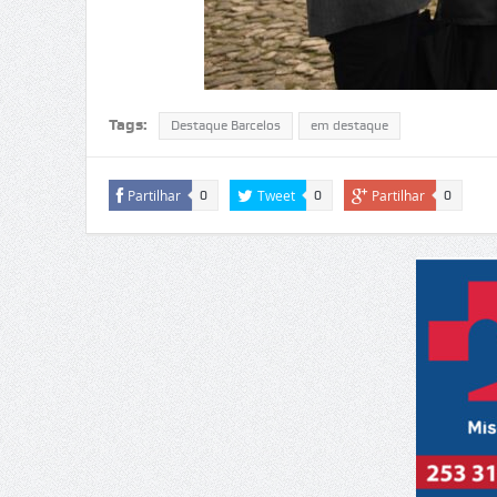
Tags:
Destaque Barcelos
em destaque
Partilhar
Tweet
Partilhar
0
0
0