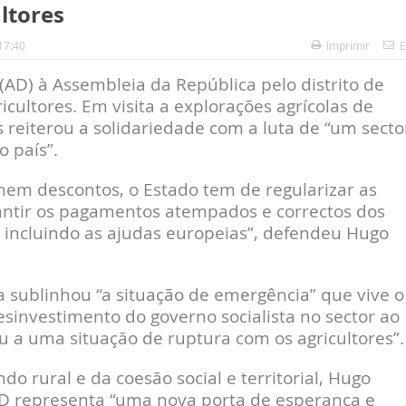
ltores
17:40
Imprimir
E
AD) à Assembleia da República pelo distrito de
icultores. Em visita a explorações agrícolas de
s reiterou a solidariedade com a luta de “um secto
 país”.
nem descontos, o Estado tem de regularizar as
arantir os pagamentos atempados e correctos dos
 incluindo as ajudas europeias”, defendeu Hugo
a sublinhou “a situação de emergência” que vive o
esinvestimento do governo socialista no sector ao
ou a uma situação de ruptura com os agricultores”.
 rural e da coesão social e territorial, Hugo
D representa “uma nova porta de esperança e