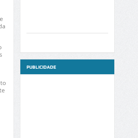
e
da
o
s
PUBLICIDADE
to
te