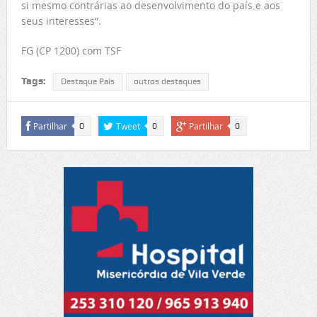
si mesmo contrárias ao desenvolvimento do país e aos
seus interesses”.
FG (CP 1200) com TSF
Tags:
Destaque País
outros destaques
Partilhar
Tweet
Partilhar
0
0
0