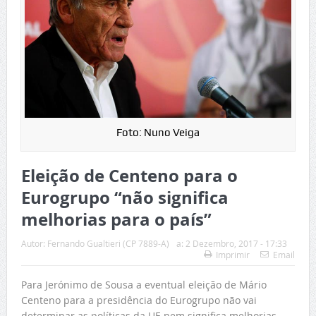
Foto: Nuno Veiga
Eleição de Centeno para o
Eurogrupo “não significa
melhorias para o país”
Autor:
Fernando Gualtieri (CP 7889-A)
a:
2 Dezembro, 2017 - 17:33
Imprimir
Email
Para Jerónimo de Sousa a eventual eleição de Mário
Centeno para a presidência do Eurogrupo não vai
determinar as políticas da UE nem significa melhorias