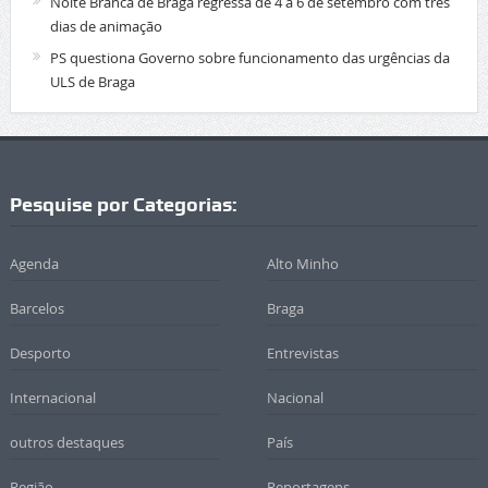
Noite Branca de Braga regressa de 4 a 6 de setembro com três
dias de animação
PS questiona Governo sobre funcionamento das urgências da
ULS de Braga
Pesquise por Categorias:
Agenda
Alto Minho
Barcelos
Braga
Desporto
Entrevistas
Internacional
Nacional
outros destaques
País
Região
Reportagens