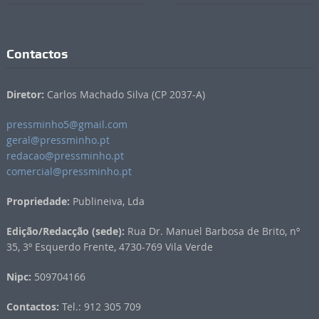
Contactos
Diretor:
Carlos Machado Silva (CP 2037-A)
pressminho5@gmail.com
geral@pressminho.pt
redacao@pressminho.pt
comercial@pressminho.pt
Propriedade:
Publineiva, Lda
Edição/Redacção (sede):
Rua Dr. Manuel Barbosa de Brito, nº
35, 3º Esquerdo Frente, 4730-769 Vila Verde
Nipc:
509704166
Contactos:
Tel.: 912 305 709