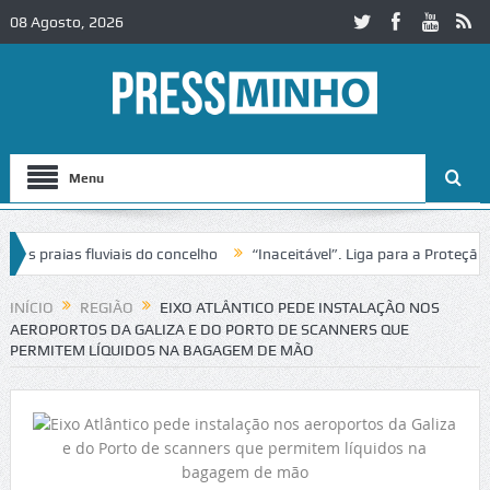
08 Agosto, 2026
Menu
praias fluviais do concelho
“Inaceitável”. Liga para a Proteção da 
ão de trânsito no IC2 em Alcobaça
Igreja do Castelo de Cerveira ass
INÍCIO
REGIÃO
EIXO ATLÂNTICO PEDE INSTALAÇÃO NOS
AEROPORTOS DA GALIZA E DO PORTO DE SCANNERS QUE
PERMITEM LÍQUIDOS NA BAGAGEM DE MÃO