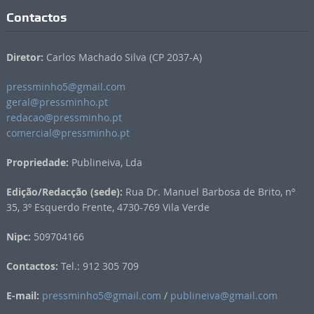
Contactos
Diretor:
Carlos Machado Silva (CP 2037-A)
pressminho5@gmail.com
geral@pressminho.pt
redacao@pressminho.pt
comercial@pressminho.pt
Propriedade:
Publineiva, Lda
Edição/Redacção (sede):
Rua Dr. Manuel Barbosa de Brito, nº
35, 3º Esquerdo Frente, 4730-769 Vila Verde
Nipc:
509704166
Contactos:
Tel.: 912 305 709
E-mail:
pressminho5@gmail.com
/
publineiva@gmail.com