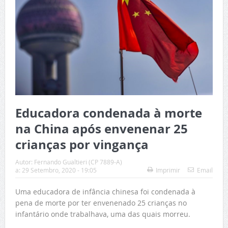
Educadora condenada à morte
na China após envenenar 25
crianças por vingança
Autor:
Fernando Gualtieri (CP 7889-A)
a:
29 Setembro, 2020 - 19:05
Imprimir
Email
Uma educadora de infância chinesa foi condenada à
pena de morte por ter envenenado 25 crianças no
infantário onde trabalhava, uma das quais morreu.