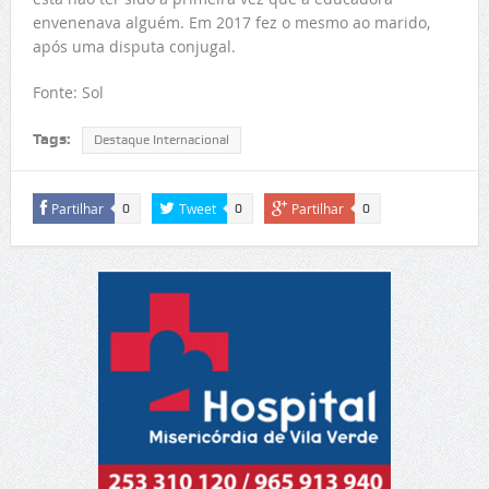
envenenava alguém. Em 2017 fez o mesmo ao marido,
após uma disputa conjugal.
Fonte: Sol
Tags:
Destaque Internacional
Partilhar
Tweet
Partilhar
0
0
0