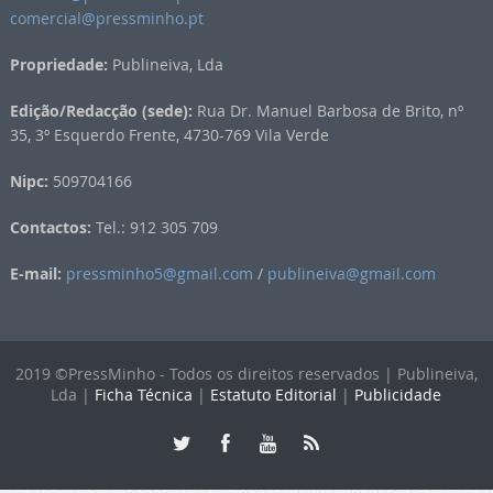
comercial@pressminho.pt
Propriedade:
Publineiva, Lda
Edição/Redacção (sede):
Rua Dr. Manuel Barbosa de Brito, nº
35, 3º Esquerdo Frente, 4730-769 Vila Verde
Nipc:
509704166
Contactos:
Tel.: 912 305 709
E-mail:
pressminho5@gmail.com
/
publineiva@gmail.com
2019 ©PressMinho - Todos os direitos reservados | Publineiva,
Lda |
Ficha Técnica
|
Estatuto Editorial
|
Publicidade