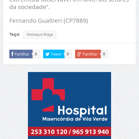
da sociedade”.
Fernando Gualtieri (CP7889)
Tags:
Destaque Braga
Partilhar
Tweet
Partilhar
0
0
0