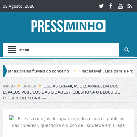
08 Agosto, 2026
Menu
as praias fluviais do concelho
“Inaceitável”. Liga para a Proteção
ração de trânsito no IC2 em Alcobaça
Igreja do Castelo de Cerveira
INÍCIO
BRAGA
E SE AS CRIANÇAS DESAPARECEM DOS
ESPAÇOS PÚBLICOS DAS CIDADES?, QUESTIONA O BLOCO DE
ESQUERDA EM BRAGA