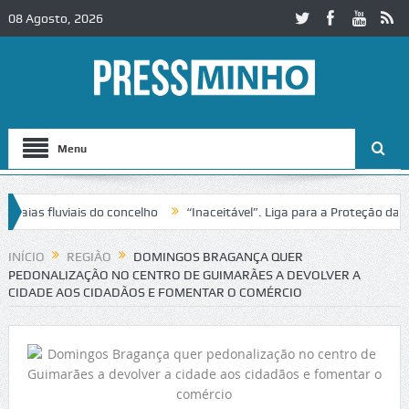
08 Agosto, 2026
Menu
 fluviais do concelho
“Inaceitável”. Liga para a Proteção da Natur
 trânsito no IC2 em Alcobaça
Igreja do Castelo de Cerveira assegura
INÍCIO
REGIÃO
DOMINGOS BRAGANÇA QUER
PEDONALIZAÇÃO NO CENTRO DE GUIMARÃES A DEVOLVER A
CIDADE AOS CIDADÃOS E FOMENTAR O COMÉRCIO