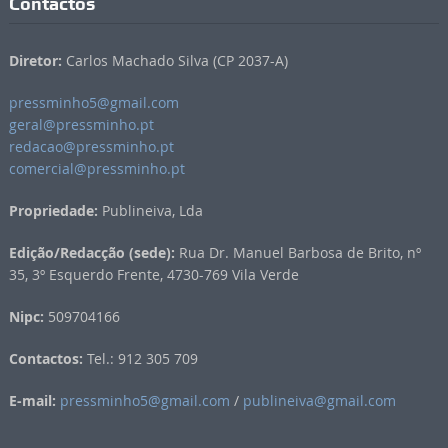
Contactos
Diretor:
Carlos Machado Silva (CP 2037-A)
pressminho5@gmail.com
geral@pressminho.pt
redacao@pressminho.pt
comercial@pressminho.pt
Propriedade:
Publineiva, Lda
Edição/Redacção (sede):
Rua Dr. Manuel Barbosa de Brito, nº
35, 3º Esquerdo Frente, 4730-769 Vila Verde
Nipc:
509704166
Contactos:
Tel.: 912 305 709
E-mail:
pressminho5@gmail.com
/
publineiva@gmail.com