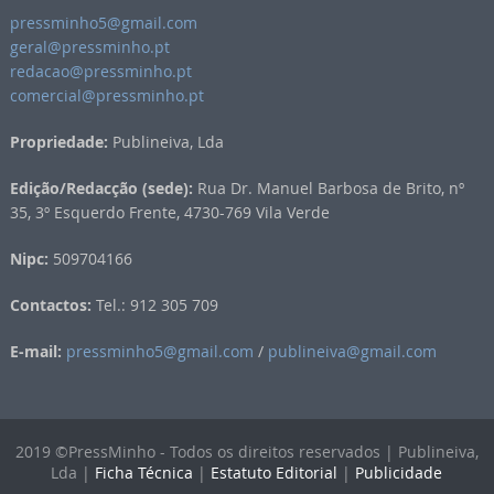
pressminho5@gmail.com
geral@pressminho.pt
redacao@pressminho.pt
comercial@pressminho.pt
Propriedade:
Publineiva, Lda
Edição/Redacção (sede):
Rua Dr. Manuel Barbosa de Brito, nº
35, 3º Esquerdo Frente, 4730-769 Vila Verde
Nipc:
509704166
Contactos:
Tel.: 912 305 709
E-mail:
pressminho5@gmail.com
/
publineiva@gmail.com
2019 ©PressMinho - Todos os direitos reservados | Publineiva,
Lda |
Ficha Técnica
|
Estatuto Editorial
|
Publicidade