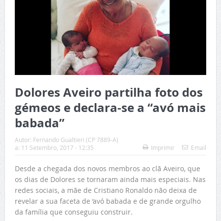
Dolores Aveiro partilha foto dos
gémeos e declara-se a “avó mais
babada”
Autor:
Fernando Gualtieri (CP 7889-A)
a:
11 Setembro, 2017 - 12:35
Imprimir
Email
Desde a chegada dos novos membros ao clã Aveiro, que
os dias de Dolores se tornaram ainda mais especiais. Nas
redes sociais, a mãe de Cristiano Ronaldo não deixa de
revelar a sua faceta de ‘avó babada e de grande orgulho
da família que conseguiu construir.