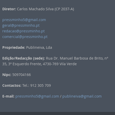
Diretor:
Carlos Machado Silva (CP 2037-A)
pressminho5@gmail.com
geral@pressminho.pt
redacao@pressminho.pt
comercial@pressminho.pt
Propriedade:
Publineiva, Lda
Edição/Redacção (sede):
Rua Dr. Manuel Barbosa de Brito, nº
35, 3º Esquerdo Frente, 4730-769 Vila Verde
Nipc:
509704166
Contactos:
Tel.: 912 305 709
E-mail:
pressminho5@gmail.com
/
publineiva@gmail.com