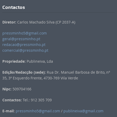
Contactos
Diretor:
Carlos Machado Silva (CP 2037-A)
pressminho5@gmail.com
geral@pressminho.pt
redacao@pressminho.pt
comercial@pressminho.pt
Propriedade:
Publineiva, Lda
Edição/Redacção (sede):
Rua Dr. Manuel Barbosa de Brito, nº
35, 3º Esquerdo Frente, 4730-769 Vila Verde
Nipc:
509704166
Contactos:
Tel.: 912 305 709
E-mail:
pressminho5@gmail.com
/
publineiva@gmail.com