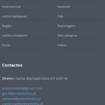
Internacional
Nacional
outros destaques
País
Região
Reportagens
Saúde e Ambiente
Sem categoria
Social
Vídeos
Contactos
Diretor:
Carlos Machado Silva (CP 2037-A)
pressminho5@gmail.com
geral@pressminho.pt
redacao@pressminho.pt
comercial@pressminho.pt