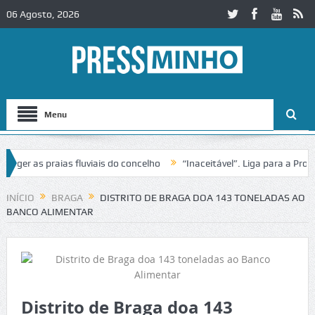
06 Agosto, 2026
Menu
 as praias fluviais do concelho
“Inaceitável”. Liga para a Proteção
eração de trânsito no IC2 em Alcobaça
Igreja do Castelo de Cerveira
INÍCIO
BRAGA
DISTRITO DE BRAGA DOA 143 TONELADAS AO
BANCO ALIMENTAR
Distrito de Braga doa 143