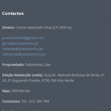
Contactos
Diretor:
Carlos Machado Silva (CP 2037-A)
pressminho5@gmail.com
geral@pressminho.pt
redacao@pressminho.pt
comercial@pressminho.pt
Propriedade:
Publineiva, Lda
Edição/Redacção (sede):
Rua Dr. Manuel Barbosa de Brito, nº
35, 3º Esquerdo Frente, 4730-769 Vila Verde
Nipc:
509704166
Contactos:
Tel.: 912 305 709