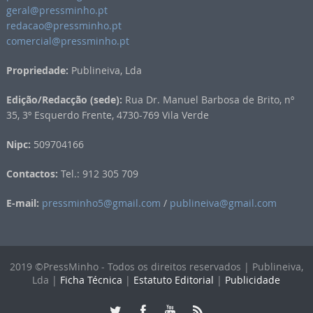
geral@pressminho.pt
redacao@pressminho.pt
comercial@pressminho.pt
Propriedade:
Publineiva, Lda
Edição/Redacção (sede):
Rua Dr. Manuel Barbosa de Brito, nº
35, 3º Esquerdo Frente, 4730-769 Vila Verde
Nipc:
509704166
Contactos:
Tel.: 912 305 709
E-mail:
pressminho5@gmail.com
/
publineiva@gmail.com
2019 ©PressMinho - Todos os direitos reservados | Publineiva,
Lda |
Ficha Técnica
|
Estatuto Editorial
|
Publicidade