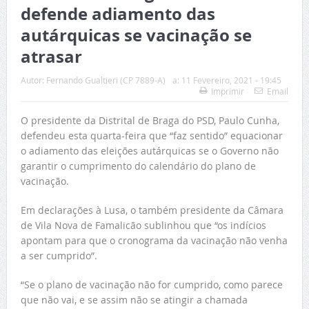
defende adiamento das
autárquicas se vacinação se
atrasar
Autor:
Fernando Gualtieri (CP 7889-A)
a:
11 Fevereiro, 2021 - 19:45
Imprimir
Email
O presidente da Distrital de Braga do PSD, Paulo Cunha,
defendeu esta quarta-feira que “faz sentido” equacionar
o adiamento das eleições autárquicas se o Governo não
garantir o cumprimento do calendário do plano de
vacinação.
Em declarações à Lusa, o também presidente da Câmara
de Vila Nova de Famalicão sublinhou que “os indícios
apontam para que o cronograma da vacinação não venha
a ser cumprido”.
“Se o plano de vacinação não for cumprido, como parece
que não vai, e se assim não se atingir a chamada