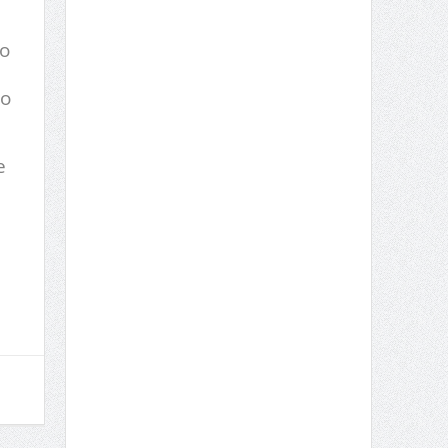
no
 o
e