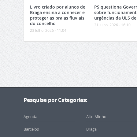
Livro criado por alunos de
PS questiona Gover
Braga ensina a conhecer e
sobre funcionament
proteger as praias fluviais
urgências da ULS de
do concelho
21 Julho, 2026 - 16:10
23 Julho, 2026 - 11:04
Pesquise por Categorias:
Agenda
Alto Minho
Barcelos
Braga