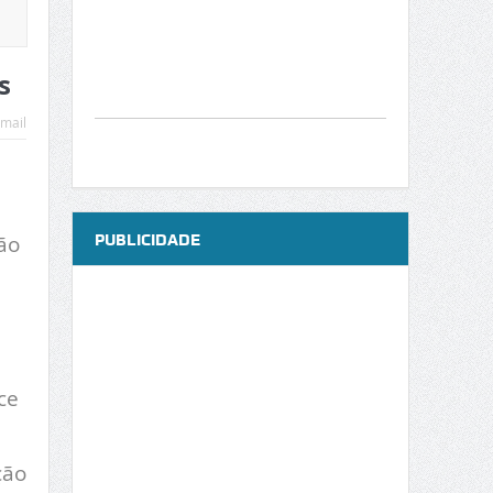
s
mail
PUBLICIDADE
ão
ce
ção