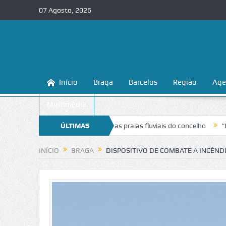
07 Agosto, 2026
Início
Braga
Barcelos
Região
Age
Multimédia
ina a conhecer e proteger as praias fluviais do concelho
ÚLTIMAS
“Inaceitáve
NOTÍCIAS
INÍCIO
BRAGA
DISPOSITIVO DE COMBATE A INCÊND