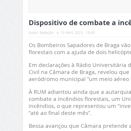
Dispositivo de combate a inc
Autor:
Redação
a:
19 Abril, 2023 - 19:40
Os Bombeiros Sapadores de Braga vão c
florestais com a ajuda de dois helicóp
Em declarações à Rádio Universitária 
Civil na Câmara de Braga, revelou que
aeródromo municipal “um meio aéreo l
À RUM adiantou ainda que a autarquia
combate a incêndios florestais, um Un
incêndios, o que representou um “inve
“até ao final deste mês”.
Bessa avançou que Câmara pretende as