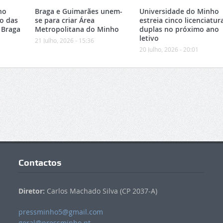
no
Braga e Guimarães unem-
Universidade do Minho
o das
se para criar Área
estreia cinco licenciatur
 Braga
Metropolitana do Minho
duplas no próximo ano
letivo
21 Julho, 2026 - 15:36
20 Julho, 2026 - 20:01
Contactos
Diretor:
Carlos Machado Silva (CP 2037-A)
pressminho5@gmail.com
geral@pressminho.pt