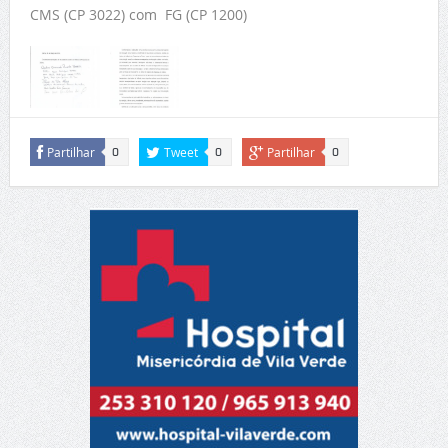
CMS (CP 3022) com FG (CP 1200)
Partilhar
Tweet
Partilhar
0
0
0