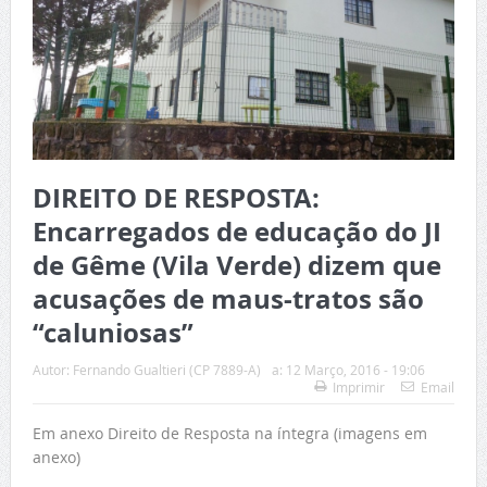
DIREITO DE RESPOSTA:
Encarregados de educação do JI
de Gême (Vila Verde) dizem que
acusações de maus-tratos são
“caluniosas”
Autor:
Fernando Gualtieri (CP 7889-A)
a:
12 Março, 2016 - 19:06
Imprimir
Email
Em anexo Direito de Resposta na íntegra (imagens em
anexo)