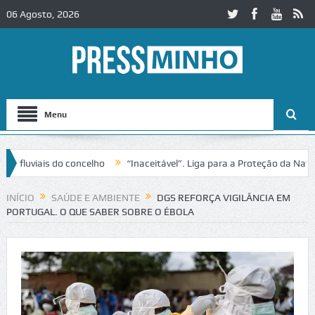
06 Agosto, 2026
Menu
ais do concelho
“Inaceitável”. Liga para a Proteção da Natureza co
ito no IC2 em Alcobaça
Igreja do Castelo de Cerveira assegura finan
INÍCIO
SAÚDE E AMBIENTE
DGS REFORÇA VIGILÂNCIA EM
PORTUGAL. O QUE SABER SOBRE O ÉBOLA