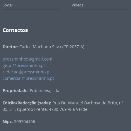
Social
Vídeos
Contactos
Diretor:
Carlos Machado Silva (CP 2037-A)
pressminho5@gmail.com
geral@pressminho.pt
redacao@pressminho.pt
comercial@pressminho.pt
Propriedade:
Publineiva, Lda
Edição/Redacção (sede):
Rua Dr. Manuel Barbosa de Brito, nº
35, 3º Esquerdo Frente, 4730-769 Vila Verde
Nipc:
509704166