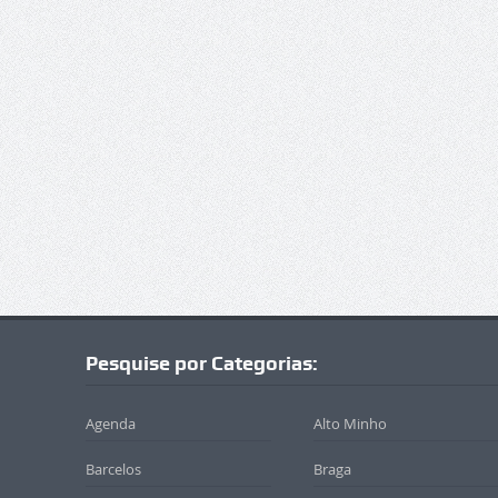
Pesquise por Categorias:
Agenda
Alto Minho
Barcelos
Braga