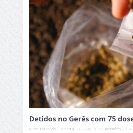
Detidos no Gerês com 75 dose
Autor:
Fernando Gualtieri (CP 7889-A)
a:
12 Dezembro, 2016 -