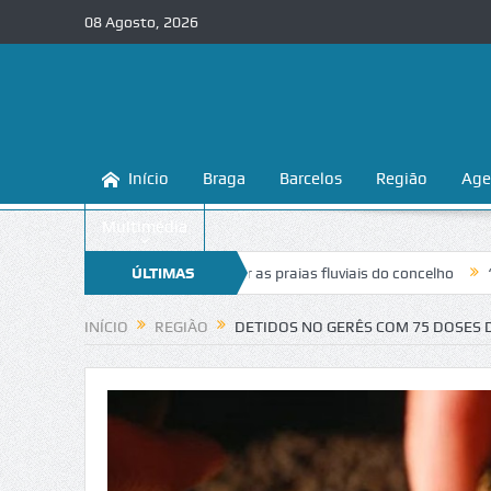
08 Agosto, 2026
Início
Braga
Barcelos
Região
Age
Multimédia
ina a conhecer e proteger as praias fluviais do concelho
ÚLTIMAS
“Inaceitáve
NOTÍCIAS
INÍCIO
REGIÃO
DETIDOS NO GERÊS COM 75 DOSES 