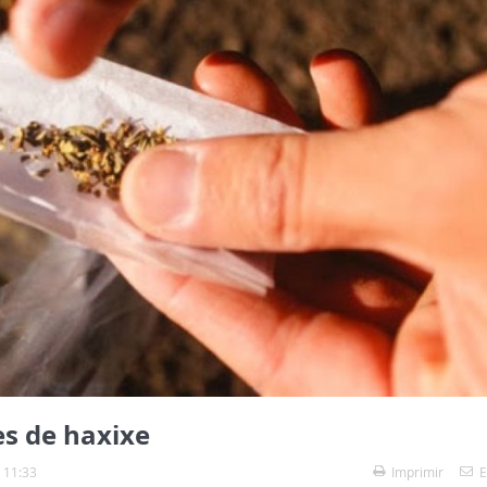
s de haxixe
 11:33
Imprimir
E