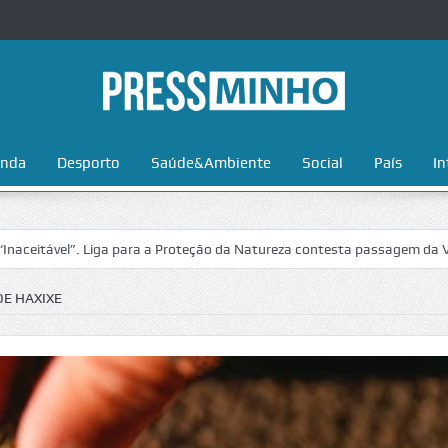
nda
Desporto
Saúde&Ambiente
Social
País
In
l”. Liga para a Proteção da Natureza contesta passagem da Volta a Por
DE HAXIXE