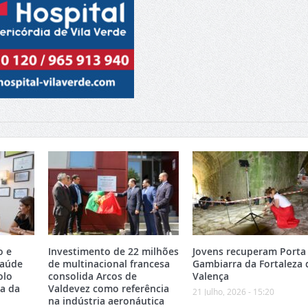
o e
Investimento de 22 milhões
Jovens recuperam Porta
Saúde
de multinacional francesa
Gambiarra da Fortaleza 
olo
consolida Arcos de
Valença
ea da
Valdevez como referência
21 Julho, 2026 - 15:20
na indústria aeronáutica