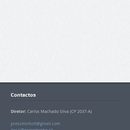
Contactos
Diretor:
Carlos Machado Silva (CP 2037-A)
pressminho5@gmail.com
geral@pressminho.pt