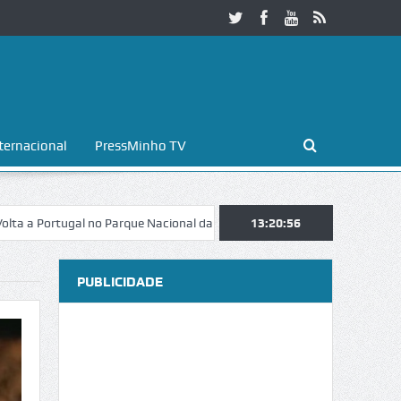
ternacional
PressMinho TV
tugal no Parque Nacional da Peneda-Gerês
13:20:57
Esposende. Galaicofolia at
PUBLICIDADE