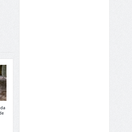
 da
de