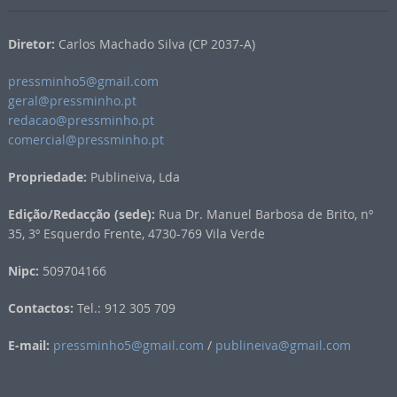
Diretor:
Carlos Machado Silva (CP 2037-A)
pressminho5@gmail.com
geral@pressminho.pt
redacao@pressminho.pt
comercial@pressminho.pt
Propriedade:
Publineiva, Lda
Edição/Redacção (sede):
Rua Dr. Manuel Barbosa de Brito, nº
35, 3º Esquerdo Frente, 4730-769 Vila Verde
Nipc:
509704166
Contactos:
Tel.: 912 305 709
E-mail:
pressminho5@gmail.com
/
publineiva@gmail.com