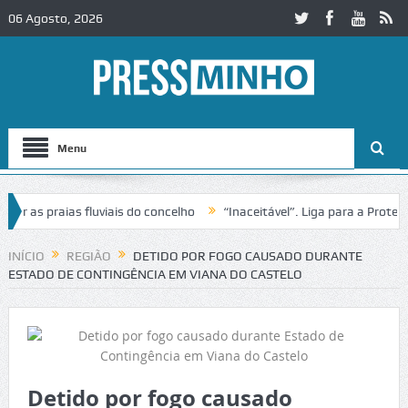
06 Agosto, 2026
Menu
as praias fluviais do concelho
“Inaceitável”. Liga para a Proteção 
ração de trânsito no IC2 em Alcobaça
Igreja do Castelo de Cerveira 
INÍCIO
REGIÃO
DETIDO POR FOGO CAUSADO DURANTE
ESTADO DE CONTINGÊNCIA EM VIANA DO CASTELO
Detido por fogo causado