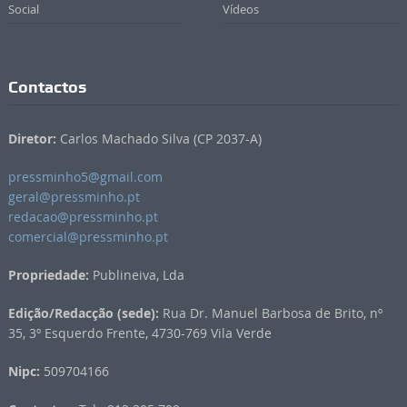
Social
Vídeos
Contactos
Diretor:
Carlos Machado Silva (CP 2037-A)
pressminho5@gmail.com
geral@pressminho.pt
redacao@pressminho.pt
comercial@pressminho.pt
Propriedade:
Publineiva, Lda
Edição/Redacção (sede):
Rua Dr. Manuel Barbosa de Brito, nº
35, 3º Esquerdo Frente, 4730-769 Vila Verde
Nipc:
509704166