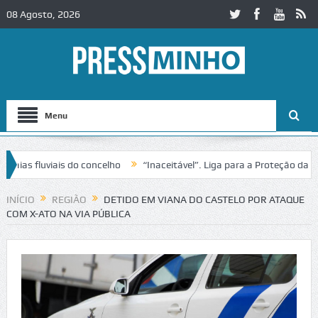
08 Agosto, 2026
Menu
s fluviais do concelho
“Inaceitável”. Liga para a Proteção da Natu
 trânsito no IC2 em Alcobaça
Igreja do Castelo de Cerveira assegur
INÍCIO
REGIÃO
DETIDO EM VIANA DO CASTELO POR ATAQUE
COM X-ATO NA VIA PÚBLICA