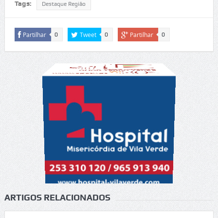
Tags:
Destaque Região
Partilhar
Tweet
Partilhar
0
0
0
ARTIGOS RELACIONADOS