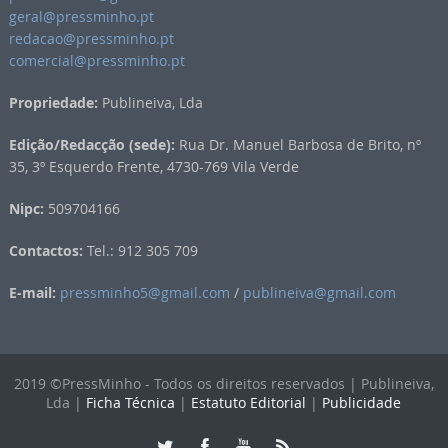
geral@pressminho.pt
redacao@pressminho.pt
comercial@pressminho.pt
Propriedade:
Publineiva, Lda
Edição/Redacção (sede):
Rua Dr. Manuel Barbosa de Brito, nº
35, 3º Esquerdo Frente, 4730-769 Vila Verde
Nipc:
509704166
Contactos:
Tel.: 912 305 709
E-mail:
pressminho5@gmail.com
/
publineiva@gmail.com
2019 ©PressMinho - Todos os direitos reservados | Publineiva,
Lda |
Ficha Técnica
|
Estatuto Editorial
|
Publicidade