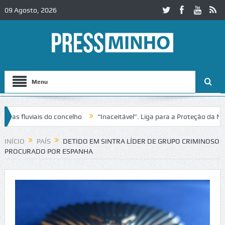
09 Agosto, 2026
Menu
fluviais do concelho
“Inaceitável”. Liga para a Proteção da Nature
trânsito no IC2 em Alcobaça
Igreja do Castelo de Cerveira assegura 
INÍCIO
PAÍS
DETIDO EM SINTRA LÍDER DE GRUPO CRIMINOSO
PROCURADO POR ESPANHA