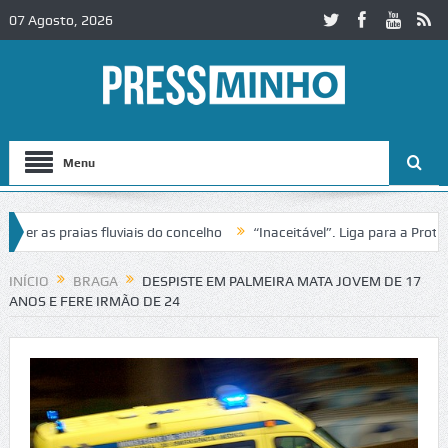
07 Agosto, 2026
Menu
r as praias fluviais do concelho
“Inaceitável”. Liga para a Proteçã
peração de trânsito no IC2 em Alcobaça
Igreja do Castelo de Cervei
INÍCIO
BRAGA
DESPISTE EM PALMEIRA MATA JOVEM DE 17
ANOS E FERE IRMÃO DE 24