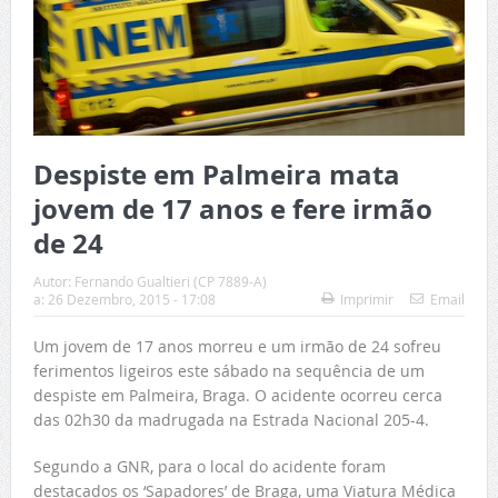
Despiste em Palmeira mata
jovem de 17 anos e fere irmão
de 24
Autor:
Fernando Gualtieri (CP 7889-A)
a:
26 Dezembro, 2015 - 17:08
Imprimir
Email
Um jovem de 17 anos morreu e um irmão de 24 sofreu
ferimentos ligeiros este sábado na sequência de um
despiste em Palmeira, Braga. O acidente ocorreu cerca
das 02h30 da madrugada na Estrada Nacional 205-4.
Segundo a GNR, para o local do acidente foram
destacados os ‘Sapadores’ de Braga, uma Viatura Médica