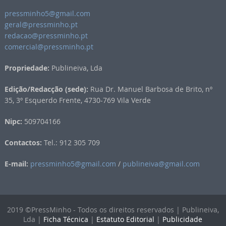
pressminho5@gmail.com
geral@pressminho.pt
redacao@pressminho.pt
comercial@pressminho.pt
Propriedade:
Publineiva, Lda
Edição/Redacção (sede):
Rua Dr. Manuel Barbosa de Brito, nº
35, 3º Esquerdo Frente, 4730-769 Vila Verde
Nipc:
509704166
Contactos:
Tel.: 912 305 709
E-mail:
pressminho5@gmail.com
/
publineiva@gmail.com
2019 ©PressMinho - Todos os direitos reservados | Publineiva,
Lda |
Ficha Técnica
|
Estatuto Editorial
|
Publicidade