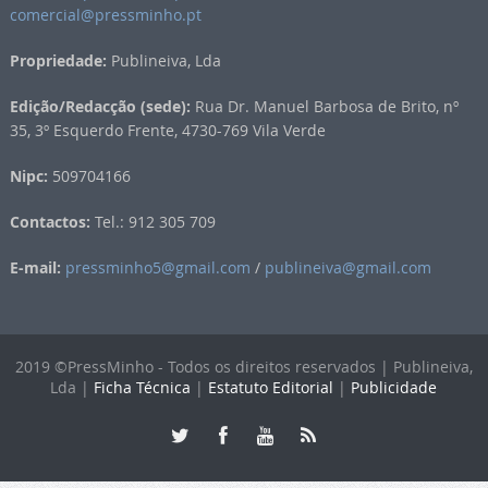
comercial@pressminho.pt
Propriedade:
Publineiva, Lda
Edição/Redacção (sede):
Rua Dr. Manuel Barbosa de Brito, nº
35, 3º Esquerdo Frente, 4730-769 Vila Verde
Nipc:
509704166
Contactos:
Tel.: 912 305 709
E-mail:
pressminho5@gmail.com
/
publineiva@gmail.com
2019 ©PressMinho - Todos os direitos reservados | Publineiva,
Lda |
Ficha Técnica
|
Estatuto Editorial
|
Publicidade