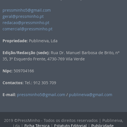
pressminho5@gmail.com
geral@pressminho.pt
redacao@pressminho.pt
comercial@pressminho.pt
Propriedade:
Publineiva, Lda
Edição/Redacção (sede):
Rua Dr. Manuel Barbosa de Brito, nº
35, 3º Esquerdo Frente, 4730-769 Vila Verde
Nipc:
509704166
Contactos:
Tel.: 912 305 709
E-mail:
pressminho5@gmail.com
/
publineiva@gmail.com
2019 ©PressMinho - Todos os direitos reservados | Publineiva,
Lda |
Ficha Técnica
|
Estatuto Editorial
|
Publicidade