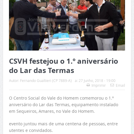
CSVH festejou o 1.º aniversário
do Lar das Termas
Autor:
Fernando Gualtieri (CP 7889-A)
a:
27 Junho, 2018 - 19:00
Imprimir
Email
O Centro Social do Vale do Homem comemorou o 1.º
aniversário do Lar das Termas, equipamento instalado
em Sequeiros, Amares, no Vale do Homem.
evento juntou mais de uma centena de pessoas,
entre
utentes e convidados.