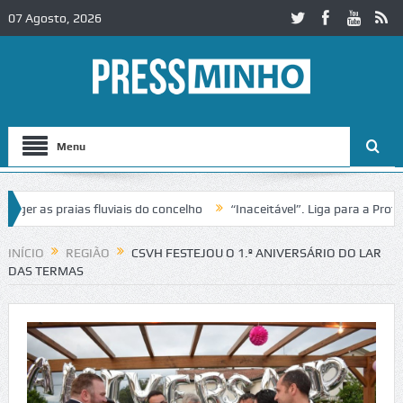
07 Agosto, 2026
Menu
 as praias fluviais do concelho
“Inaceitável”. Liga para a Proteção
eração de trânsito no IC2 em Alcobaça
Igreja do Castelo de Cerveir
INÍCIO
REGIÃO
CSVH FESTEJOU O 1.º ANIVERSÁRIO DO LAR
DAS TERMAS