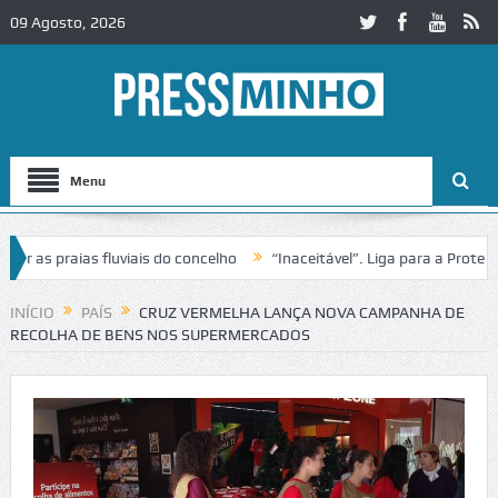
09 Agosto, 2026
Menu
s praias fluviais do concelho
“Inaceitável”. Liga para a Proteção d
ação de trânsito no IC2 em Alcobaça
Igreja do Castelo de Cerveira a
INÍCIO
PAÍS
CRUZ VERMELHA LANÇA NOVA CAMPANHA DE
RECOLHA DE BENS NOS SUPERMERCADOS