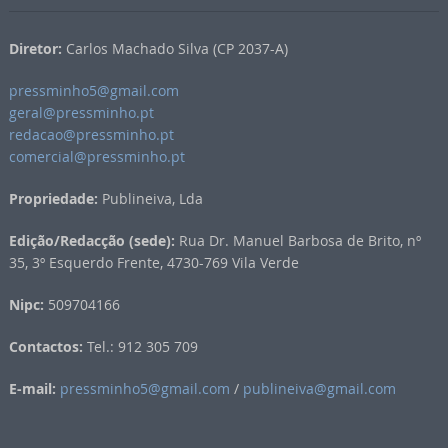
Diretor:
Carlos Machado Silva (CP 2037-A)
pressminho5@gmail.com
geral@pressminho.pt
redacao@pressminho.pt
comercial@pressminho.pt
Propriedade:
Publineiva, Lda
Edição/Redacção (sede):
Rua Dr. Manuel Barbosa de Brito, nº
35, 3º Esquerdo Frente, 4730-769 Vila Verde
Nipc:
509704166
Contactos:
Tel.: 912 305 709
E-mail:
pressminho5@gmail.com
/
publineiva@gmail.com