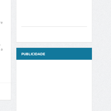
re
,
 a
PUBLICIDADE