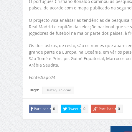
O português Cristiano Ronaldo dominou as pesquisa
países, de acordo com o mapa publicado na segunda
O projecto visa analisar as tendências de pesquisa 
Real Madrid e capitão da selecção nacional que se
jogadores de futebol na maior parte dos países, à fr
Os dois astros, de resto, são os nomes que aparecem
grande parte da Europa, na Oceânia, em vários paí
São Tomé e Príncipe, Guiné Equatorial, Marrocos ou 
Arábia Saudita.
Fonte:Sapo24
Tags:
Destaque Social
Partilhar
Tweet
Partilhar
0
0
0