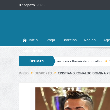
07 Agosto, 2026
Início
Braga
Barcelos
Região
Age
Multimédia
nsina a conhecer e proteger as praias fluviais do concelho
ÚLTIMAS
“Inaceitáv
NOTÍCIAS
INÍCIO
DESPORTO
CRISTIANO RONALDO DOMINA PE