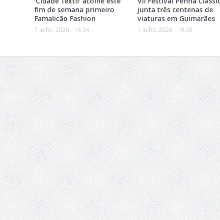
‘Cidade Têxtil’ acolhe este
VII Festival Penha Clássi
fim de semana primeiro
junta três centenas de
Famalicão Fashion
viaturas em Guimarães
7 Julho, 2026 - 14:34
1 Julho, 2026 - 19:38