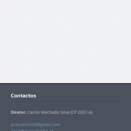
Contactos
Diretor:
Carlos Machado Silva (CP 2037-A)
pressminho5@gmail.com
geral@pressminho.pt