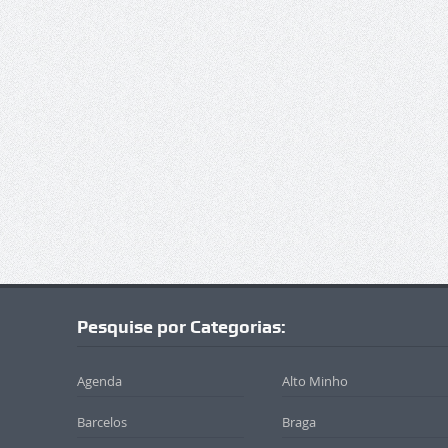
Pesquise por Categorias:
Agenda
Alto Minho
Barcelos
Braga