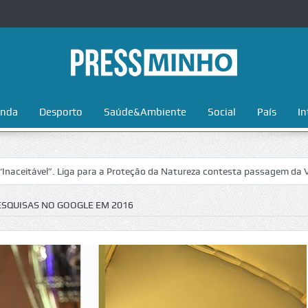
nda
Desporto
Saúde&Ambiente
Social
País
In
el”. Liga para a Proteção da Natureza contesta passagem da Volta a Po
SQUISAS NO GOOGLE EM 2016