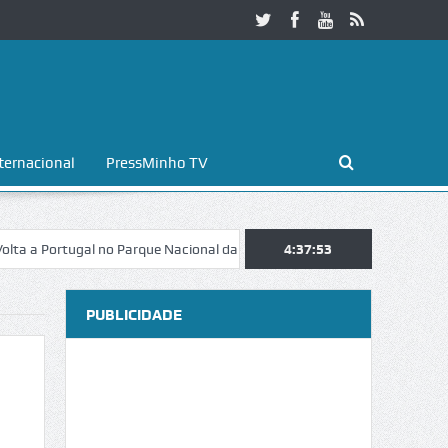
ternacional
PressMinho TV
rtugal no Parque Nacional da Peneda-Gerês
4:37:54
Esposende. Galaicofolia 
PUBLICIDADE