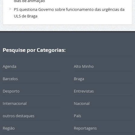
dias de animação
PS questiona Governo sobre funcionamento das urgências da
ULS de Braga
Pesquise por Categorias:
Agenda
Alto Minho
Barcelos
Braga
Desporto
Entrevistas
Internacional
Nacional
outros destaques
País
Região
Reportagens