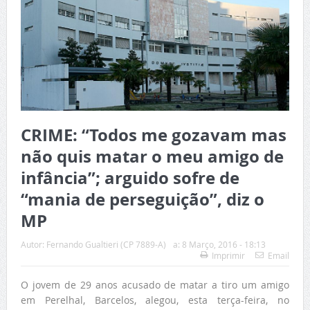
CRIME: “Todos me gozavam mas
não quis matar o meu amigo de
infância”; arguido sofre de
“mania de perseguição”, diz o
MP
Autor:
Fernando Gualtieri (CP 7889-A)
a:
8 Março, 2016 - 18:13
Imprimir
Email
O jovem de 29 anos acusado de matar a tiro um amigo
em Perelhal, Barcelos, alegou, esta terça-feira, no