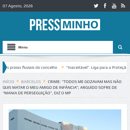
07 Agosto, 2026
Menu
 praias fluviais do concelho
“Inaceitável”. Liga para a Proteção da
ção de trânsito no IC2 em Alcobaça
Igreja do Castelo de Cerveira a
INÍCIO
BARCELOS
CRIME: “TODOS ME GOZAVAM MAS NÃO
QUIS MATAR O MEU AMIGO DE INFÂNCIA”; ARGUIDO SOFRE DE
“MANIA DE PERSEGUIÇÃO”, DIZ O MP