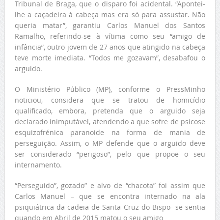
Tribunal de Braga, que o disparo foi acidental. “Apontei-
lhe a caçadeira à cabeça mas era só para assustar. Não
queria matar”, garantiu Carlos Manuel dos Santos
Ramalho, referindo-se à vítima como seu “amigo de
infância”, outro jovem de 27 anos que atingido na cabeça
teve morte imediata. “Todos me gozavam”, desabafou o
arguido.
O Ministério Público (MP), conforme o PressMinho
noticiou, considera que se tratou de homicídio
qualificado, embora, pretenda que o arguido seja
declarado inimputável, atendendo a que sofre de psicose
esquizofrénica paranoide na forma de mania de
perseguição. Assim, o MP defende que o arguido deve
ser considerado “perigoso”, pelo que propõe o seu
internamento.
“Perseguido”, gozado” e alvo de “chacota” foi assim que
Carlos Manuel – que se encontra internado na ala
psiquiátrica da cadeia de Santa Cruz do Bispo- se sentia
quando em Abril de 2015 matou o seu amigo