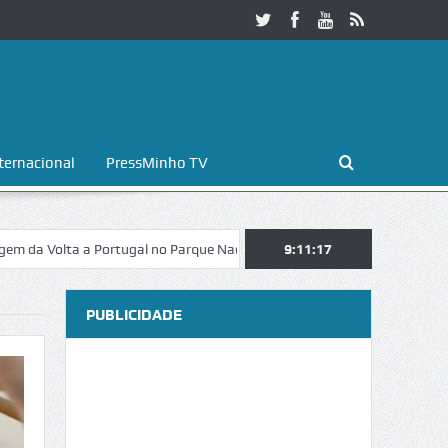
ternacional
PressMinho TV
 a Portugal no Parque Nacional da Peneda-Gerês
9:11:18
Esposende. Galaicofo
PUBLICIDADE