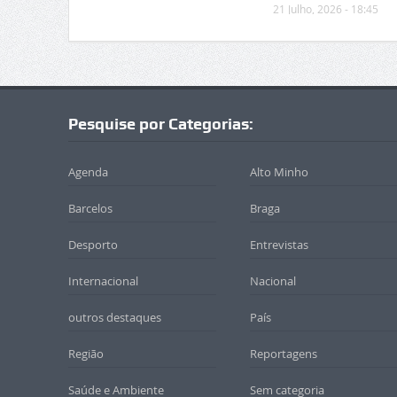
21 Julho, 2026 - 18:45
Pesquise por Categorias:
Agenda
Alto Minho
Barcelos
Braga
Desporto
Entrevistas
Internacional
Nacional
outros destaques
País
Região
Reportagens
Saúde e Ambiente
Sem categoria