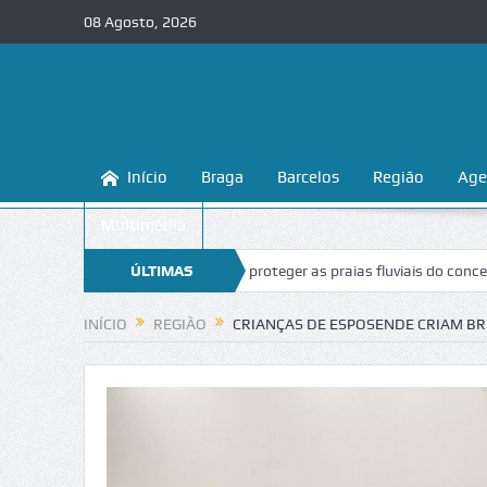
08 Agosto, 2026
Início
Braga
Barcelos
Região
Age
Multimédia
ga ensina a conhecer e proteger as praias fluviais do concelho
ÚLTIMAS
“Inac
NOTÍCIAS
INÍCIO
REGIÃO
CRIANÇAS DE ESPOSENDE CRIAM B