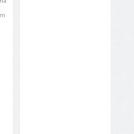
uma
em