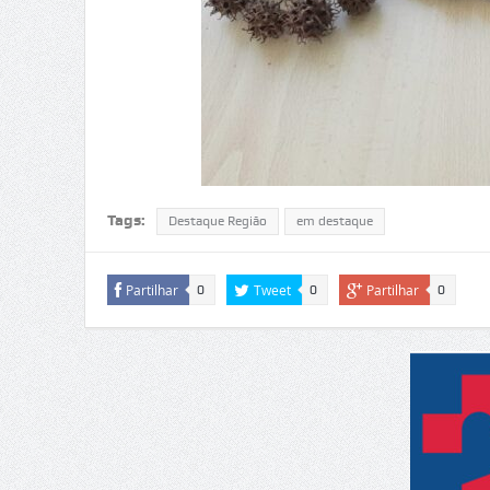
Tags:
Destaque Região
em destaque
Partilhar
Tweet
Partilhar
0
0
0