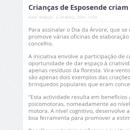
Crianças de Esposende criam 
Autor:
Redação
a:
20 Março, 2024 - 13:33
Para assinalar o Dia da Árvore, que s
promove várias oficinas de elaboração d
concelho.
A iniciativa envolve a participação de
oportunidade de dar espaço à criativi
apenas resíduos da floresta. Vira-ven
são apenas dois exemplos das criações
brinquedos populares que eram conceb
“Esta actividade resulta em benefícios 
psicomotoras, nomeadamente ao nível 
motora. A nível cognitivo, desenvolve 
boa ferramenta para promover a estimu