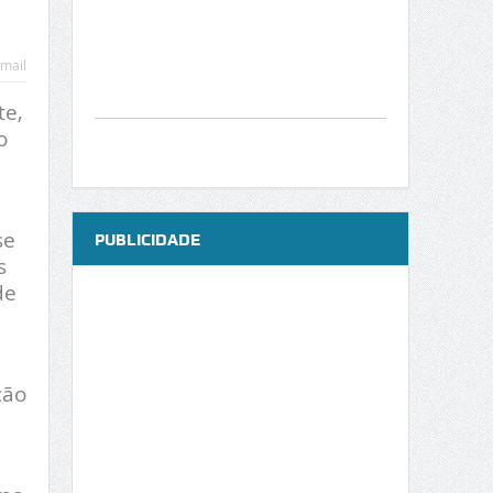
mail
te,
o
se
PUBLICIDADE
s
de
ção