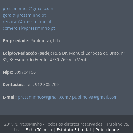
pressminho5@gmail.com
geral@pressminho.pt
redacao@pressminho.pt
comercial@pressminho.pt
Propriedade:
Publineiva, Lda
Edição/Redacção (sede):
Rua Dr. Manuel Barbosa de Brito, nº
35, 3º Esquerdo Frente, 4730-769 Vila Verde
Nipc:
509704166
Contactos:
Tel.: 912 305 709
E-mail:
pressminho5@gmail.com
/
publineiva@gmail.com
2019 ©PressMinho - Todos os direitos reservados | Publineiva,
Lda |
Ficha Técnica
|
Estatuto Editorial
|
Publicidade