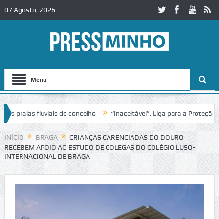
07 Agosto, 2026
Menu
 praias fluviais do concelho
“Inaceitável”. Liga para a Proteção d
ção de trânsito no IC2 em Alcobaça
Igreja do Castelo de Cerveira a
INÍCIO
BRAGA
CRIANÇAS CARENCIADAS DO DOURO
RECEBEM APOIO AO ESTUDO DE COLEGAS DO COLÉGIO LUSO-
INTERNACIONAL DE BRAGA