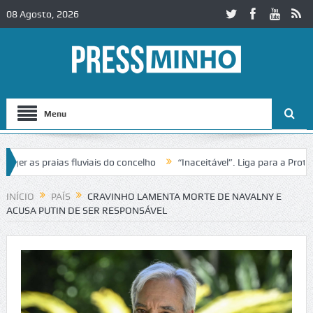
08 Agosto, 2026
Menu
as praias fluviais do concelho
“Inaceitável”. Liga para a Proteção 
ração de trânsito no IC2 em Alcobaça
Igreja do Castelo de Cerveira
INÍCIO
PAÍS
CRAVINHO LAMENTA MORTE DE NAVALNY E
ACUSA PUTIN DE SER RESPONSÁVEL