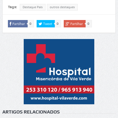
Tags:
Destaque País
outros destaques
Partilhar
Tweet
Partilhar
0
0
0
ARTIGOS RELACIONADOS