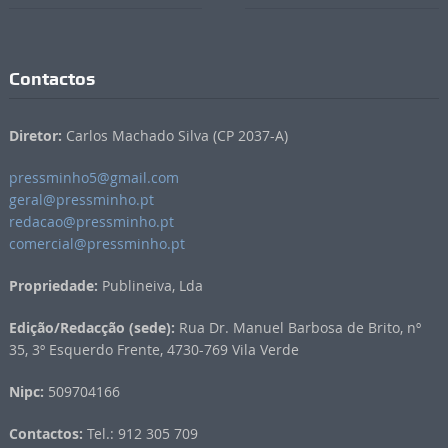
Contactos
Diretor:
Carlos Machado Silva (CP 2037-A)
pressminho5@gmail.com
geral@pressminho.pt
redacao@pressminho.pt
comercial@pressminho.pt
Propriedade:
Publineiva, Lda
Edição/Redacção (sede):
Rua Dr. Manuel Barbosa de Brito, nº
35, 3º Esquerdo Frente, 4730-769 Vila Verde
Nipc:
509704166
Contactos:
Tel.: 912 305 709