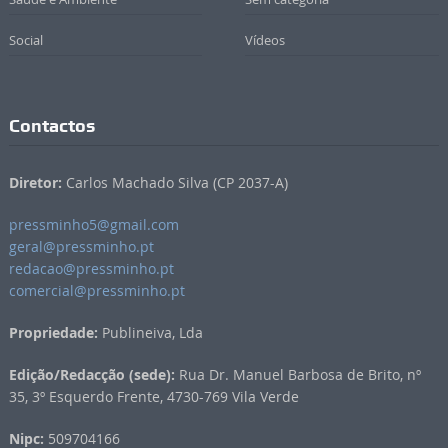
Social
Vídeos
Contactos
Diretor:
Carlos Machado Silva (CP 2037-A)
pressminho5@gmail.com
geral@pressminho.pt
redacao@pressminho.pt
comercial@pressminho.pt
Propriedade:
Publineiva, Lda
Edição/Redacção (sede):
Rua Dr. Manuel Barbosa de Brito, nº
35, 3º Esquerdo Frente, 4730-769 Vila Verde
Nipc:
509704166