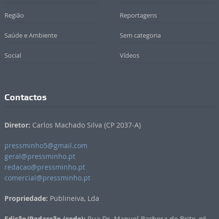
Região
Reportagens
Saúde e Ambiente
Sem categoria
Social
Vídeos
Contactos
Diretor:
Carlos Machado Silva (CP 2037-A)
pressminho5@gmail.com
geral@pressminho.pt
redacao@pressminho.pt
comercial@pressminho.pt
Propriedade:
Publineiva, Lda
Edição/Redacção (sede):
Rua Dr. Manuel Barbosa de Brito, nº