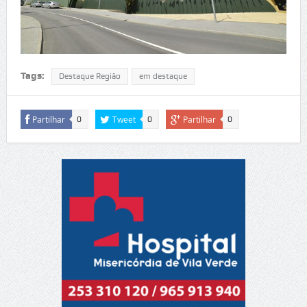
Tags:
Destaque Região
em destaque
Partilhar
Tweet
Partilhar
0
0
0