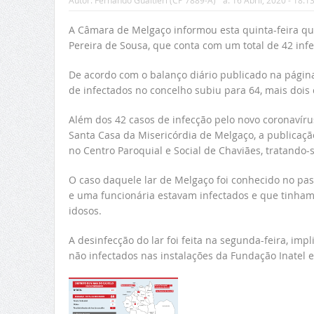
Autor:
Fernando Gualtieri (CP 7889-A)
a:
16 Abril, 2020 - 18:1
A Câmara de Melgaço informou esta quinta-feira qu
Pereira de Sousa, que conta com um total de 42 inf
De acordo com o balanço diário publicado na página 
de infectados no concelho subiu para 64, mais dois 
Além dos 42 casos de infecção pelo novo coronavírus
Santa Casa da Misericórdia de Melgaço, a publicação
no Centro Paroquial e Social de Chaviães, tratando-
O caso daquele lar de Melgaço foi conhecido no pas
e uma funcionária estavam infectados e que tinha
idosos.
A desinfecção do lar foi feita na segunda-feira, im
não infectados nas instalações da Fundação Inatel e