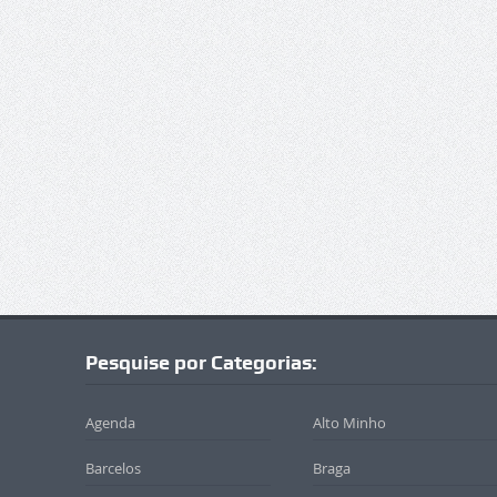
Pesquise por Categorias:
Agenda
Alto Minho
Barcelos
Braga