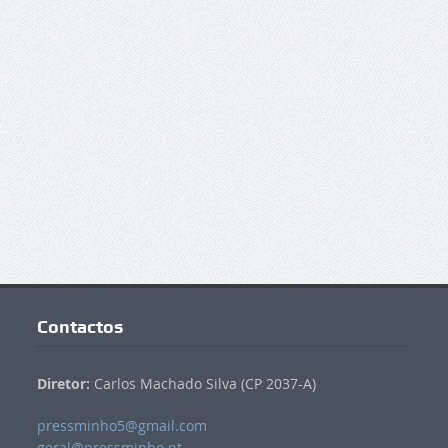
Contactos
Diretor:
Carlos Machado Silva (CP 2037-A)
pressminho5@gmail.com
geral@pressminho.pt