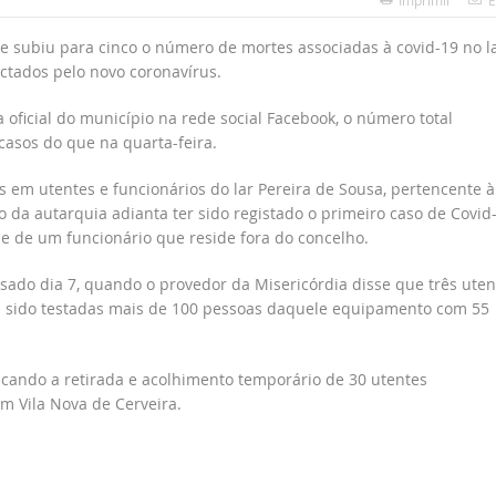
3
Imprimir
E
e subiu para cinco o número de mortes associadas à covid-19 no l
ectados pelo novo coronavírus.
oficial do município na rede social Facebook, o número total
casos do que na quarta-feira.
 em utentes e funcionários do lar Pereira de Sousa, pertencente à
 da autarquia adianta ter sido registado o primeiro caso de Covid
se de um funcionário que reside fora do concelho.
sado dia 7, quando o provedor da Misericórdia disse que três uten
m sido testadas mais de 100 pessoas daquele equipamento com 55
plicando a retirada e acolhimento temporário de 30 utentes
m Vila Nova de Cerveira.