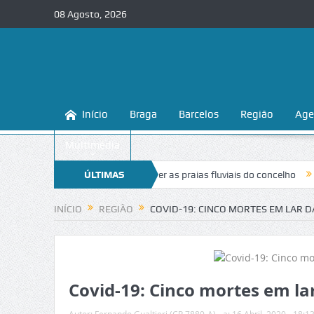
08 Agosto, 2026
Início
Braga
Barcelos
Região
Age
Multimédia
 ensina a conhecer e proteger as praias fluviais do concelho
ÚLTIMAS
“Inacei
NOTÍCIAS
INÍCIO
REGIÃO
COVID-19: CINCO MORTES EM LAR 
Covid-19: Cinco mortes em la