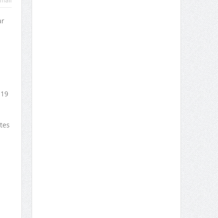
mail
ar
-19
tes