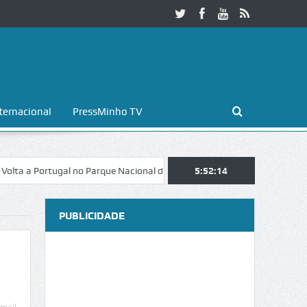
ternacional
PressMinho TV
 Portugal no Parque Nacional da Peneda-Gerês
5:52:15
Esposende. Galaicofoli
PUBLICIDADE