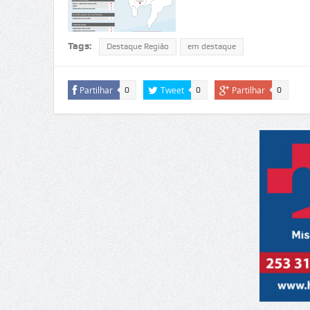
Tags:
Destaque Região
em destaque
Partilhar
Tweet
Partilhar
0
0
0