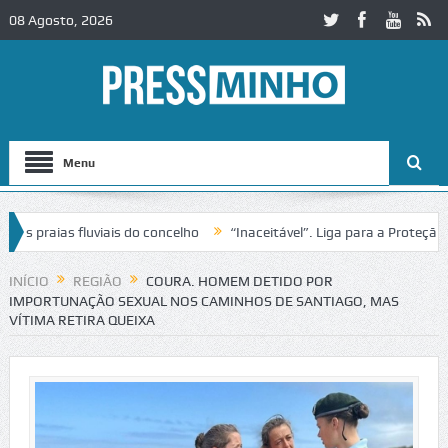
08 Agosto, 2026
Menu
praias fluviais do concelho
“Inaceitável”. Liga para a Proteção da 
ão de trânsito no IC2 em Alcobaça
Igreja do Castelo de Cerveira ass
INÍCIO
REGIÃO
COURA. HOMEM DETIDO POR
IMPORTUNAÇÃO SEXUAL NOS CAMINHOS DE SANTIAGO, MAS
VÍTIMA RETIRA QUEIXA