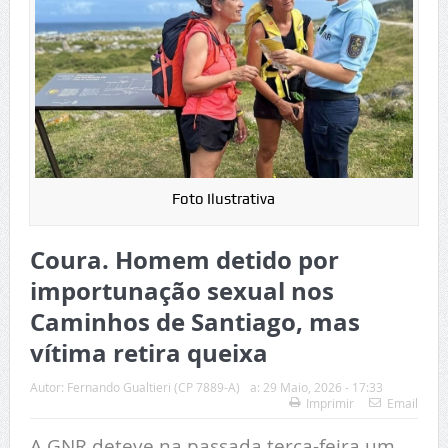
Foto Ilustrativa
Coura. Homem detido por
importunação sexual nos
Caminhos de Santiago, mas
vítima retira queixa
Autor:
Fernando Gualtieri (CP 7889-A)
a:
29 Maio, 2026 - 17:33
Imprimir
Email
A GNR deteve na passada terça-feira um