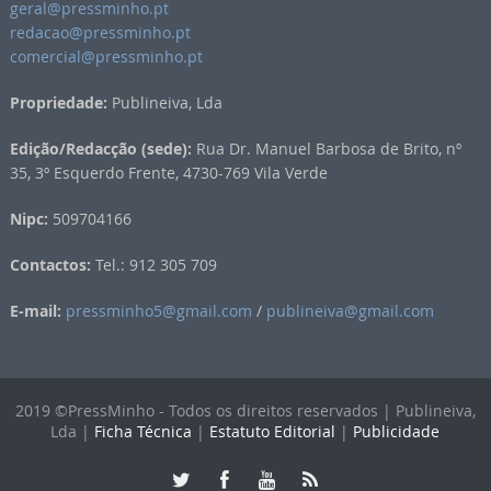
geral@pressminho.pt
redacao@pressminho.pt
comercial@pressminho.pt
Propriedade:
Publineiva, Lda
Edição/Redacção (sede):
Rua Dr. Manuel Barbosa de Brito, nº
35, 3º Esquerdo Frente, 4730-769 Vila Verde
Nipc:
509704166
Contactos:
Tel.: 912 305 709
E-mail:
pressminho5@gmail.com
/
publineiva@gmail.com
2019 ©PressMinho - Todos os direitos reservados | Publineiva,
Lda |
Ficha Técnica
|
Estatuto Editorial
|
Publicidade