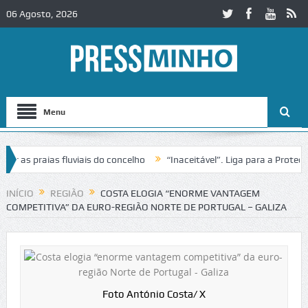
06 Agosto, 2026
Menu
s praias fluviais do concelho
“Inaceitável”. Liga para a Proteção d
ação de trânsito no IC2 em Alcobaça
Igreja do Castelo de Cerveira a
INÍCIO
REGIÃO
COSTA ELOGIA “ENORME VANTAGEM
COMPETITIVA” DA EURO-REGIÃO NORTE DE PORTUGAL – GALIZA
Foto António Costa/ X