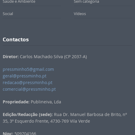
Saúde e Ambiente
Sem categoria
Social
Vídeos
Contactos
Diretor:
Carlos Machado Silva (CP 2037-A)
pressminho5@gmail.com
geral@pressminho.pt
redacao@pressminho.pt
comercial@pressminho.pt
Propriedade:
Publineiva, Lda
Edição/Redacção (sede):
Rua Dr. Manuel Barbosa de Brito, nº
35, 3º Esquerdo Frente, 4730-769 Vila Verde
Nipc:
509704166