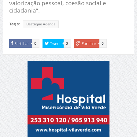
valorização pessoal, coesão social e
cidadania”.
Tags:
Destaque Agenda
Partilhar
Tweet
Partilhar
0
0
0