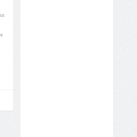
aos
 e