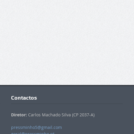
Contactos
Diretor:
Carlos Machado Silva (CP 2037-A)
pressminho5@gmail.com
geral@pressminho.pt