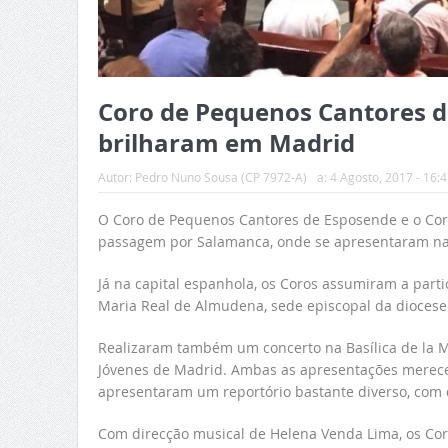
Coro de Pequenos Cantores de
brilharam em Madrid
Autor:
Pedro Nuno Sousa (CP 7972-A)
a:
4 Agosto, 2017 - 16:4
O Coro de Pequenos Cantores de Esposende e o Cor
passagem por Salamanca, onde se apresentaram na 
Já na capital espanhola, os Coros assumiram a parti
Maria Real de Almudena, sede episcopal da diocese
Realizaram também um concerto na Basílica de la Mi
Jóvenes de Madrid. Ambas as apresentações merece
apresentaram um reportório bastante diverso, com
Com direcção musical de Helena Venda Lima, os Co