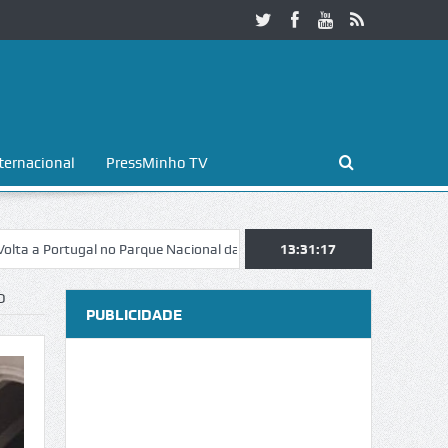
ternacional
PressMinho TV
rtugal no Parque Nacional da Peneda-Gerês
13:31:18
Esposende. Galaicofolia a
D
PUBLICIDADE