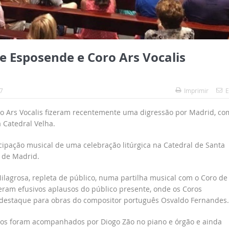
 Esposende e Coro Ars Vocalis
7
Imprimir
E
o Ars Vocalis fizeram recentemente uma digressão por Madrid, co
Catedral Velha.
cipação musical de uma celebração litúrgica na Catedral de Santa
 de Madrid.
lagrosa, repleta de público, numa partilha musical com o Coro de
ram efusivos aplausos do público presente, onde os Coros
 destaque para obras do compositor português Osvaldo Fernandes.
ros foram acompanhados por Diogo Zão no piano e órgão e ainda