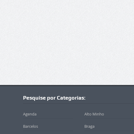
Pesquise por Categorias:
Agenda
Alto Minho
Barcelos
Braga