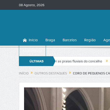
08 Agosto, 2026
Início
Braga
Barcelos
Região
Age
Multimédia
sina a conhecer e proteger as praias fluviais do concelho
ÚLTIMAS
“Inaceitáv
NOTÍCIAS
INÍCIO
OUTROS DESTAQUES
CORO DE PEQUENOS CA