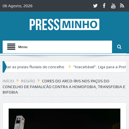
06 Agosto, 2026
Menu
 as praias fluviais do concelho
“Inaceitável”. Liga para a Proteção
eração de trânsito no IC2 em Alcobaça
Igreja do Castelo de Cerveir
INÍCIO
REGIÃO
CORES DO ARCO-ÍRIS NOS PAÇOS DO
CONCELHO DE FAMALICÃO CONTRA A HOMOFOBIA, TRANSFOBIA E
BIFOBIA