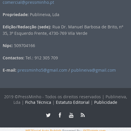
comercial@pressminho.pt
Propriedade:
Publineiva, Lda
Edição/Redacção (sede):
Rua Dr. Manuel Barbosa de Brito, nº
35, 3º Esquerdo Frente, 4730-769 Vila Verde
Nipc:
509704166
Contactos:
Tel.: 912 305 709
E-mail:
pressminho5@gmail.com
/
publineiva@gmail.com
2019 ©PressMinho - Todos os direitos reservados | Publineiva,
Lda |
Ficha Técnica
|
Estatuto Editorial
|
Publicidade
WP2Social Auto Publish
Powered By :
XYZScripts.com