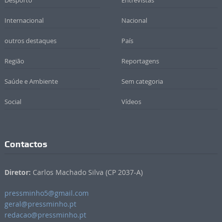
Desporto
Entrevistas
Internacional
Nacional
outros destaques
País
Região
Reportagens
Saúde e Ambiente
Sem categoria
Social
Vídeos
Contactos
Diretor:
Carlos Machado Silva (CP 2037-A)
pressminho5@gmail.com
geral@pressminho.pt
redacao@pressminho.pt