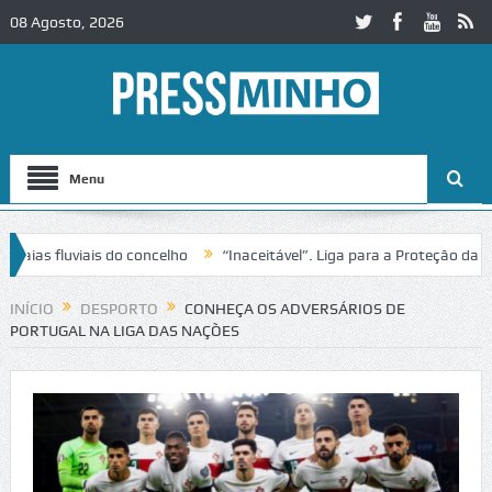
08 Agosto, 2026
Menu
as fluviais do concelho
“Inaceitável”. Liga para a Proteção da Natu
e trânsito no IC2 em Alcobaça
Igreja do Castelo de Cerveira assegur
INÍCIO
DESPORTO
CONHEÇA OS ADVERSÁRIOS DE
PORTUGAL NA LIGA DAS NAÇÕES