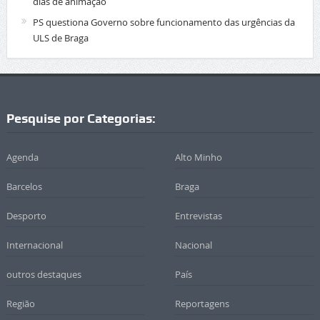
dias de animação
PS questiona Governo sobre funcionamento das urgências da
ULS de Braga
Pesquise por Categorias:
Agenda
Alto Minho
Barcelos
Braga
Desporto
Entrevistas
Internacional
Nacional
outros destaques
País
Região
Reportagens